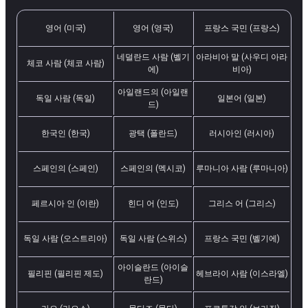
영어 (미국)
영어 (영국)
프랑스 국민 (프랑스)
네덜란드 사람 (벨기
아라비아 말 (사우디 아라
체코 사람 (체코 사람)
에)
비아)
아일랜드의 (아일랜
독일 사람 (독일)
일본어 (일본)
드)
한국인 (한국)
광택 (폴란드)
러시아인 (러시아)
스페인의 (스페인)
스페인의 (멕시코)
루마니아 사람 (루마니아)
페르시아 인 (이란)
힌디 어 (인도)
그리스 어 (그리스)
독일 사람 (오스트리아)
독일 사람 (스위스)
프랑스 국민 (벨기에)
아이슬란드 (아이슬
필리핀 (필리핀 제도)
헤브라이 사람 (이스라엘)
란드)