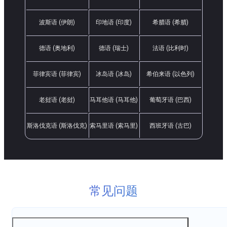
波斯语 (伊朗)
印地语 (印度)
希腊语 (希腊)
德语 (奥地利)
德语 (瑞士)
法语 (比利时)
菲律宾语 (菲律宾)
冰岛语 (冰岛)
希伯来语 (以色列)
老挝语 (老挝)
马耳他语 (马耳他)
葡萄牙语 (巴西)
斯洛伐克语 (斯洛伐克)
索马里语 (索马里)
西班牙语 (古巴)
常见问题