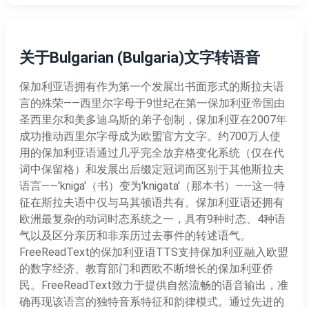
关于Bulgarian (Bulgaria)文字转语音
保加利亚语拥有作为第一个发展出书面形式的斯拉夫语
言的殊荣——西里尔字母于9世纪在第一保加利亚帝国由
圣西里尔和美多迪乌斯的弟子创制，保加利亚在2007年
成功推动西里尔字母成为欧盟官方文字。约700万人使
用的保加利亚语通过几乎完全放弃格变化系统（仅在代
词中保留格）和发展出后缀定冠词而区别于其他斯拉夫
语言——'kniga'（书）变为'knigata'（那本书）——这一特
征在斯拉夫语中仅与马其顿语共有。保加利亚语还拥有
欧洲最复杂的动词时态系统之一，具有9种时态、4种语
气以及区分亲历和非亲历过去事件的转述语气。
FreeReadText的保加利亚语TTS支持保加利亚融入欧盟
的数字经济、教育部门和西欧不断增长的保加利亚侨
民。FreeReadText致力于提供自然流畅的语音输出，准
确再现该语言的独特音系特征和韵律模式。通过先进的