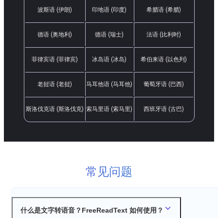
波斯语 (伊朗)
印地语 (印度)
希腊语 (希腊)
德语 (奥地利)
德语 (瑞士)
法语 (比利时)
菲律宾语 (菲律宾)
冰岛语 (冰岛)
希伯来语 (以色列)
老挝语 (老挝)
马耳他语 (马耳他)
葡萄牙语 (巴西)
斯洛伐克语 (斯洛伐克)
索马里语 (索马里)
西班牙语 (古巴)
常见问题
什么是文字转语音？FreeReadText 如何使用？