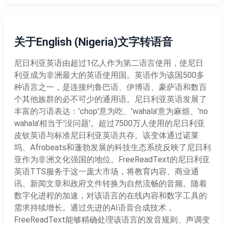
关于English (Nigeria)文字转语音
尼日利亚英语由超过1亿人作为第二语言使用，使尼日
利亚成为非洲最大的英语使用国。英语作为该国500多
种语言之一，是连接约鲁巴语、伊博语、豪萨语和数百
个其他族群的必不可少的通用语。尼日利亚英语发展了
丰富的习语表达：'chop'意为吃、'wahala'意为麻烦、'no
wahala'相当于'没问题'。超过7500万人使用的尼日利亚
皮钦英语与标准尼日利亚英语共存。该变体通过诺莱
坞、Afrobeats和蓬勃发展的科技生态系统反映了尼日利
亚作为非洲文化强国的地位。FreeReadText的尼日利亚
英语TTS服务于这一庞大市场，将教育内容、商业通
讯、新闻文章和政府文件转换为自然流畅的音频。随着
数字化进程的加速，对该语言的在线内容和数字工具的
需求持续增长。通过先进的AI语音合成技术，
FreeReadText能够精确处理该语言的发音规则、声调变