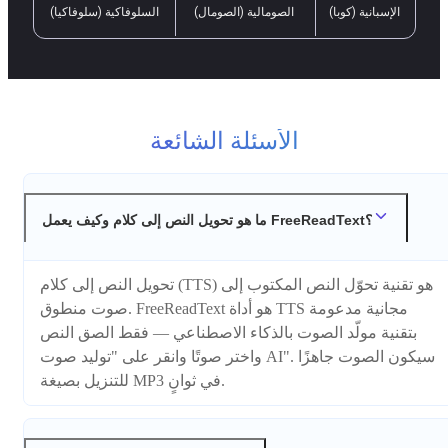
الإسبانية (كوبا)
الصومالية (الصومال)
السلوفاكية (سلوفاكيا)
الأسئلة الشائعة
ما هو تحويل النص إلى كلام وكيف يعمل FreeReadText؟
تحويل النص إلى كلام (TTS) هو تقنية تحوّل النص المكتوب إلى
صوت منطوق. FreeReadText هو أداة TTS مجانية مدعومة
بتقنية مولّد الصوت بالذكاء الاصطناعي — فقط الصق النص
واختر صوتًا وانقر على "توليد صوت AI". سيكون الصوت جاهزًا
للتنزيل بصيغة MP3 في ثوانٍ.