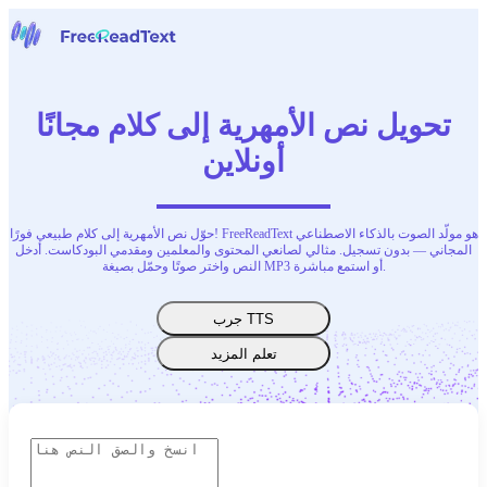
الرئيسية
الكلام إلى نص
تحويل نص الأمهرية إلى كلام مجانًا
أدوات
أخبار
أونلاين
الأسعار
اتصل بنا
حوّل نص الأمهرية إلى كلام طبيعي فورًا! FreeReadText هو مولّد الصوت بالذكاء الاصطناعي
العربية
المجاني — بدون تسجيل. مثالي لصانعي المحتوى والمعلمين ومقدمي البودكاست. أدخل
النص واختر صوتًا وحمّل بصيغة MP3 أو استمع مباشرة.
جرب TTS
تعلم المزيد