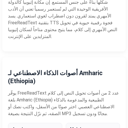
شكلها بناءً على جنس المستمع. إن مكانة إثيوبيا كالدولة
الأفريقية الوحيدة التي لم تُستعمر رسمياً تعني أن الأدب
الأمهري يمتد لقرون دون اضطراب لغوي استعماري. يسد
FreeReadText بتقنية TTS فجوة رقمية حيوية في تحويل
النص الأمهري إلى كلام، مما يتيح محتوى متاحاً لسكان إثيوبيا
المتزايدين على الإنترنت.
أصوات الذكاء الاصطناعي لـ Amharic
(Ethiopia)
يوفّر FreeReadText عدد 2 من أصوات تحويل النص إلى كلام
بلغة Amharic (Ethiopia) الطبيعية والمدعومة بالذكاء
الاصطناعي العصبي. اختر صوتًا من الأسفل، واكتب نصك أو
الصقه، ثم نزّل النتيجة بصيغة MP3 مجانًا ودون تسجيل.