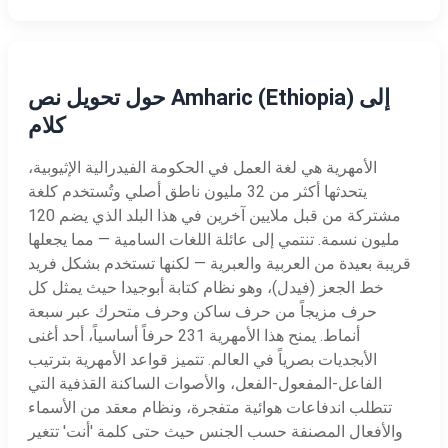
حول تحويل نص Amharic (Ethiopia) إلى
كلام
الأمهرية هي لغة العمل في الحكومة الفيدرالية الإثيوبية،
يتحدثها أكثر من 32 مليون ناطق أصلي وتُستخدم كلغة
مشتركة من قبل ملايين آخرين في هذا البلد الذي يضم 120
مليون نسمة. تنتمي إلى عائلة اللغات السامية — مما يجعلها
قريبة بعيدة من العربية والعبرية — لكنها تستخدم بشكل فريد
خط الجعز (فيدل)، وهو نظام كتابة أبوجيدا حيث يمثل كل
حرف مزيجاً من حرف ساكن وحرف متحرك عبر سبعة
أنماط. يمنح هذا الأمهرية 231 حرفاً أساسياً، أحد أغنى
الأبجديات بصرياً في العالم. تتميز قواعد الأمهرية بترتيب
الفاعل-المفعول-الفعل، والأصوات الساكنة القذفية التي
تتطلب اندفاعات هوائية متفجرة، ونظام معقد من الأسماء
والأفعال المصنفة حسب الجنس حيث حتى كلمة 'أنت' تتغير