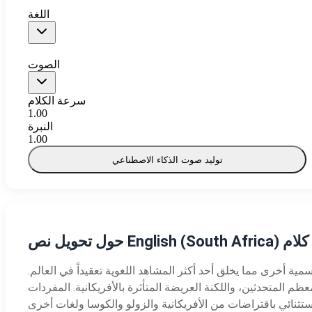
اللغة
الصوت
سرعة الكلام
1.00
النبرة
1.00
توليد صوت الذكاء الاصطناعي
English (South ) إلى كلام
يقية يتحدثها نحو 5 ملايين كلغة أولى وملايين آخرون كلغة ثانية عبر دولة قوس قزح. توجد إلى جانب 10 لغات رسمية أخرى مما يخلق أحد أكثر المشاهد اللغوية تعقيداً في العالم.
ظم المتحدثين، واللكنة العريضة المتأثرة بالأفريكانية. المفردات
 الأفريكانية والزولو والكوسا ولغات أخرى: 'braai' للشواء و'robot' لإشارة المرور و'bakkie' للشاحنة الصغيرة و'lekker' للرائع و'shame' كتعبير عن التعاطف. عبارة