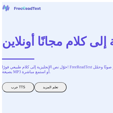
الرئيسية
الكلام إلى نص
أدوات
أخبار
إلى كلام مجانًا أونلاين
الأسعار
اتصل بنا
العربية
حوّل نص الإنجليزية إلى كلام طبيعي فورًا! FreeReadText هو مولّد الصوت بالذكاء الاصطناعي المجاني — بدون تسجيل. مثالي لصانعي المحتوى والمعلمين ومقدمي البودكاست. أدخل النص واختر صوتًا وحمّل
بصيغة MP3 أو استمع مباشرة.
تعلم المزيد
جرب TTS