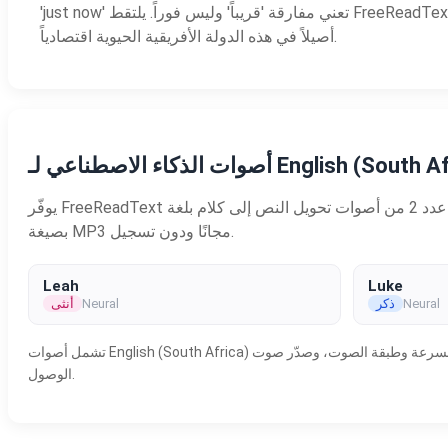
'just now' تعني مفارقة 'قريباً' وليس فوراً. يلتقط FreeReadText بتقنية TTS للإنجليزية الجنوب أفريقية هذه الأنماط المميزة خادماً الشركات والمؤسسات الإعلامية والتعليمية التي تحتاج نطقاً محلياً
أصيلاً في هذه الدولة الأفريقية الحيوية اقتصادياً.
ء الاصطناعي لـ English (South Africa)
يوفّر FreeReadText عدد 2 من أصوات تحويل النص إلى كلام بلغة English (South Africa) الطبيعية والمدعومة بالذكاء الاصطناعي العصبي. اختر صوتًا من الأسفل، واكتب نصك أو الصقه، ثم نزّل النتيجة
بصيغة MP3 مجانًا ودون تسجيل.
Leah
Luke
Neural
ذكر
Neural
أنثى
تشمل أصوات English (South Africa) هذه 1 خيارات نسائية و1 خيارات رجالية. استمع إلى أي صوت، واضبط السرعة وطبقة الصوت، وصدّر صوت MP3 بجودة الاستوديو لمقاطع الفيديو والتعلّم الإلكتروني والبودكاست وإمكانية
الوصول.