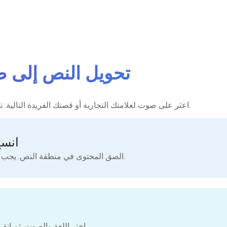
تحويل النص إلى 
اعثر على صوت لعلامتك التجارية أو قصتك الفريدة التالية. تواصل مع جمهورك باستخدام الصوت المركب الحيوي الخاص بنا.
انسخ
الصق المحتوى في منطقة النص. يجب أن تكون الأحرف أقل من 5000 في كل مرة.
يمكنك إضافة أكواد SSML. اختر اللغة والصوت. ثم انقر على زر التحويل.