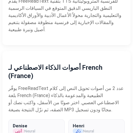
يقدم FreeReadText بتقنية TTS للفرنسية المتروبوليتانية
النطق الباريسي الدقيق المتوقع في السياقات الرسمية
والتعليمية والتجارية محولاً الأعمال الأدبية والأوراق الأكاديمية
والمقالات الإخبارية إلى فرنسية منطوقة مصقولة بتنغيم
أصيل ونبرة طبيعية.
أصوات الذكاء الاصطناعي لـ French
(France)
يوفّر FreeReadText عدد 2 من أصوات تحويل النص إلى كلام
بلغة French (France) الطبيعية والمدعومة بالذكاء
الاصطناعي العصبي. اختر صوتًا من الأسفل، واكتب نصك أو
الصقه، ثم نزّل النتيجة بصيغة MP3 مجانًا ودون تسجيل.
Denise
Henri
Neural
ذكر
Neural
أنثى