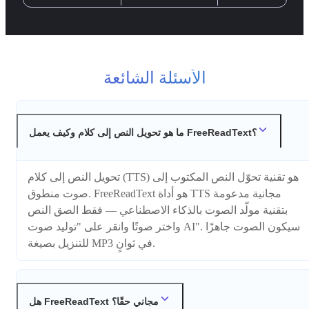
الأسئلة الشائعة
ما هو تحويل النص إلى كلام وكيف يعمل FreeReadText؟
تحويل النص إلى كلام (TTS) هو تقنية تحوّل النص المكتوب إلى
صوت منطوق. FreeReadText هو أداة TTS مجانية مدعومة
بتقنية مولّد الصوت بالذكاء الاصطناعي — فقط الصق النص
واختر صوتًا وانقر على "توليد صوت AI". سيكون الصوت جاهزًا
للتنزيل بصيغة MP3 في ثوانٍ.
هل FreeReadText مجاني حقًا؟