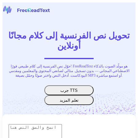
الرئيسية
الكلام إلى نص
تحويل نص الفرنسية إلى كلام مجانًا
أدوات
أخبار
أونلاين
الأسعار
اتصل بنا
حوّل نص الفرنسية إلى كلام طبيعي فورًا! FreeReadText هو مولّد الصوت بالذكاء
العربية
الاصطناعي المجاني — بدون تسجيل. مثالي لصانعي المحتوى والمعلمين ومقدمي
البودكاست. أدخل النص واختر صوتًا وحمّل بصيغة MP3 أو استمع مباشرة.
جرب TTS
تعلم المزيد