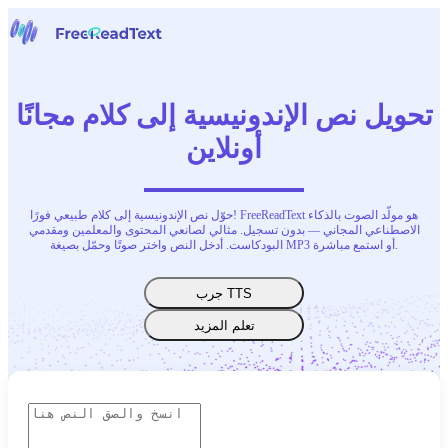
الرئيسية
الكلام إلى نص
تحويل نص الإندونيسية إلى كلام مجانًا
أدوات
أخبار
أونلاين
الأسعار
اتصل بنا
حوّل نص الإندونيسية إلى كلام طبيعي فورًا! FreeReadText هو مولّد الصوت بالذكاء
العربية
الاصطناعي المجاني — بدون تسجيل. مثالي لصانعي المحتوى والمعلمين ومقدمي
البودكاست. أدخل النص واختر صوتًا وحمّل بصيغة MP3 أو استمع مباشرة.
جرب TTS
تعلم المزيد