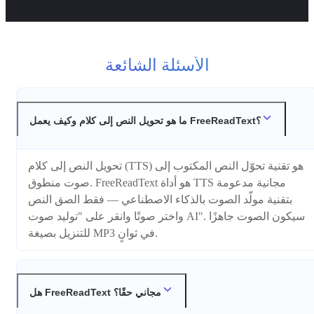
الأسئلة الشائعة
ما هو تحويل النص إلى كلام وكيف يعمل FreeReadText؟
تحويل النص إلى كلام (TTS) هو تقنية تحوّل النص المكتوب إلى
صوت منطوق. FreeReadText هو أداة TTS مجانية مدعومة
بتقنية مولّد الصوت بالذكاء الاصطناعي — فقط الصق النص
واختر صوتًا وانقر على "توليد صوت AI". سيكون الصوت جاهزًا
للتنزيل بصيغة MP3 في ثوانٍ.
هل FreeReadText مجاني حقًا؟