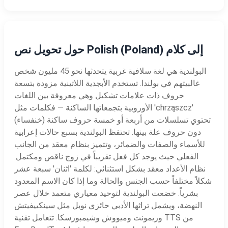
حول تحويل نص Polish (Poland) إلى كلام
البولندية هي لغة سلافية غربية يتحدثها نحو 45 مليون شخص
غالبيتهم في بولندا. تستخدم الأبجدية اللاتينية مزودة بتسعة
حروف ذات علامات تشكيل وهي معروفة بين اللغات
الأوروبية بتجمعاتها الساكنة — فكلمات مثل 'chrząszcz'
(خنفساء) تحتوي تسلسلات من أربعة أو خمسة حروف ساكنة
دون حروف علة بينها. تحتفظ البولندية بسبع حالات إعرابية
للأسماء والصفات والضمائر، وتتميز بنظام معقد من الجانب
الفعلي حيث يوجد كل فعل تقريباً في زوج ناقص ومكتمل.
نظام الأعداد معقد بشكل استثنائي: لكلمة 'اثنان' سبعة عشر
شكلاً مختلفاً حسب الجنس والحالة وما إذا كان الاسم المعدود
بشرياً. خضعت البولندية لتوحيد معياري متعمد خلال عصر
النهضة، ويشمل تراثها الأدبي حائزي نوبل مثل سينكييفيتش
وريمونت وميووش وشيمبورسكا. تتعامل تقنية TTS من