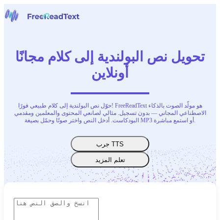
الرئيسية
الكلام إلى نص
تحويل نص البولندية إلى كلام مجانًا
أدوات
أخبار
أونلاين
الأسعار
اتصل بنا
حوّل نص البولندية إلى كلام طبيعي فورًا! FreeReadText هو مولّد الصوت بالذكاء
العربية
الاصطناعي المجاني — بدون تسجيل. مثالي لصانعي المحتوى والمعلمين ومقدمي
البودكاست. أدخل النص واختر صوتًا وحمّل بصيغة MP3 أو استمع مباشرة.
جرب TTS
تعلم المزيد