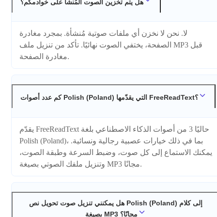
هل يتم تخزين الصوت المُنشأ على خوادمكم؟
لا. نحن لا نخزن أي ملفات صوتية مُنشأة. بمجرد مغادرة
الصفحة، يختفي الصوت نهائيًا. تأكد من تنزيل ملف MP3 قبل
مغادرة الصفحة.
كم عدد أصوات Polish (Poland) التي يقدّمها FreeReadText؟
يقدّم FreeReadText حاليًا 3 من أصوات الذكاء الاصطناعي بلغة
Polish (Poland)، بما في ذلك خيارات عصبية رجالية ونسائية.
يمكنك الاستماع إلى كل صوت، وضبط السرعة وطبقة الصوت،
وتنزيل ملفك الصوتي بصيغة MP3 مجانًا.
هل يمكنني تنزيل صوت تحويل نص Polish (Poland) إلى كلام
بصيغة MP3 مجانًا؟