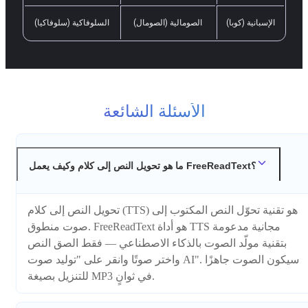
الإسبانية (كوبا)
الصومالية (الصومال)
السلوفاكية (سلوفاكيا)
الأسئلة الشائعة
ما هو تحويل النص إلى كلام وكيف يعمل FreeReadText؟
تحويل النص إلى كلام (TTS) هو تقنية تحوّل النص المكتوب إلى
صوت منطوق. FreeReadText هو أداة TTS مجانية مدعومة
بتقنية مولّد الصوت بالذكاء الاصطناعي — فقط الصق النص
واختر صوتًا وانقر على "توليد صوت AI". سيكون الصوت جاهزًا
للتنزيل بصيغة MP3 في ثوانٍ.