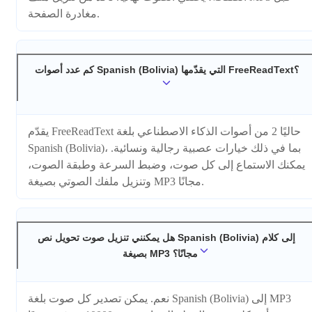
مغادرة الصفحة.
كم عدد أصوات Spanish (Bolivia) التي يقدّمها FreeReadText؟
يقدّم FreeReadText حاليًا 2 من أصوات الذكاء الاصطناعي بلغة
Spanish (Bolivia)، بما في ذلك خيارات عصبية رجالية ونسائية.
يمكنك الاستماع إلى كل صوت، وضبط السرعة وطبقة الصوت،
وتنزيل ملفك الصوتي بصيغة MP3 مجانًا.
هل يمكنني تنزيل صوت تحويل نص Spanish (Bolivia) إلى كلام
بصيغة MP3 مجانًا؟
نعم. يمكن تصدير كل صوت بلغة Spanish (Bolivia) إلى MP3