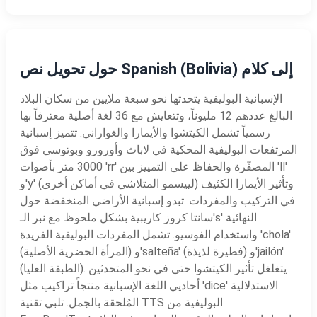
حول تحويل نص Spanish (Bolivia) إلى كلام
الإسبانية البوليفية يتحدثها نحو سبعة ملايين من سكان البلاد
البالغ عددهم 12 مليوناً، وتتعايش مع 36 لغة أصلية معترفاً بها
رسمياً تشمل الكيتشوا والأيمارا والغواراني. تتميز إسبانية
المرتفعات البوليفية المحكية في لاباث وأورورو وبوتوسي فوق
3000 متر بأصوات 'rr' المصفّرة والحفاظ على التمييز بين 'll'
و'y' (لييسمو المتلاشي في أماكن أخرى) وتأثير الأيمارا الكثيف
في التركيب والمفردات. تبدو إسبانية الأراضي المنخفضة حول
سانتا كروز كاريبية بشكل ملحوظ مع نبر الـ's' النهائية
واستخدام الفوسيو. تشمل المفردات البوليفية الفريدة 'chola'
(المرأة الحضرية الأصلية) و'salteña' (فطيرة لذيذة) و'jailón'
(الطبقة العليا). يتغلغل تأثير الكيتشوا حتى في نحو المتحدثين
أحاديي اللغة الإسبانية منتجاً تراكيب مثل 'dice' الاستدلالية
المُلحقة بالجمل. تلبي تقنية TTS البوليفية من