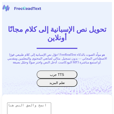
الرئيسية
الكلام إلى نص
تحويل نص الإسبانية إلى كلام مجانًا
أدوات
أخبار
أونلاين
الأسعار
اتصل بنا
حوّل نص الإسبانية إلى كلام طبيعي فورًا! FreeReadText هو مولّد الصوت بالذكاء
العربية
الاصطناعي المجاني — بدون تسجيل. مثالي لصانعي المحتوى والمعلمين ومقدمي
البودكاست. أدخل النص واختر صوتًا وحمّل بصيغة MP3 أو استمع مباشرة.
جرب TTS
تعلم المزيد