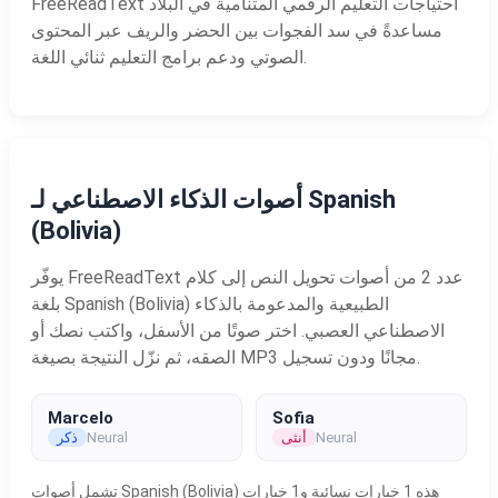
FreeReadText احتياجات التعليم الرقمي المتنامية في البلاد
مساعدةً في سد الفجوات بين الحضر والريف عبر المحتوى
الصوتي ودعم برامج التعليم ثنائي اللغة.
أصوات الذكاء الاصطناعي لـ Spanish
(Bolivia)
يوفّر FreeReadText عدد 2 من أصوات تحويل النص إلى كلام
بلغة Spanish (Bolivia) الطبيعية والمدعومة بالذكاء
الاصطناعي العصبي. اختر صوتًا من الأسفل، واكتب نصك أو
الصقه، ثم نزّل النتيجة بصيغة MP3 مجانًا ودون تسجيل.
Marcelo
Sofia
Neural
أنثى
Neural
ذكر
تشمل أصوات Spanish (Bolivia) هذه 1 خيارات نسائية و1 خيارات