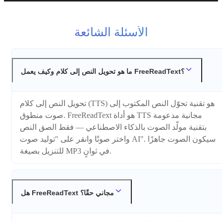
الأسئلة الشائعة
ما هو تحويل النص إلى كلام وكيف يعمل FreeReadText؟
تحويل النص إلى كلام (TTS) هو تقنية تحوّل النص المكتوب إلى
صوت منطوق. FreeReadText هو أداة TTS مجانية مدعومة
بتقنية مولّد الصوت بالذكاء الاصطناعي — فقط الصق النص
واختر صوتًا وانقر على "توليد صوت AI". سيكون الصوت جاهزًا
للتنزيل بصيغة MP3 في ثوانٍ.
هل FreeReadText مجاني حقًا؟