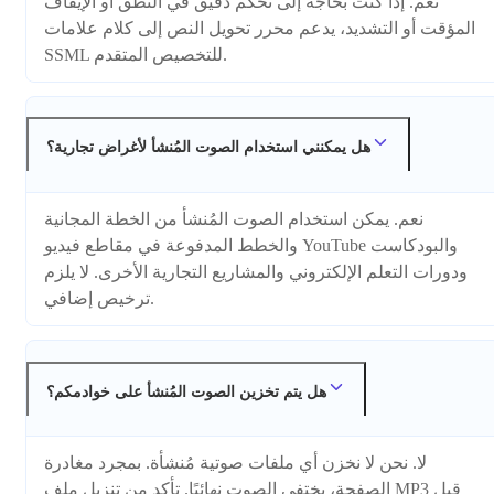
نعم. إذا كنت بحاجة إلى تحكم دقيق في النطق أو الإيقاف
المؤقت أو التشديد، يدعم محرر تحويل النص إلى كلام علامات
SSML للتخصيص المتقدم.
هل يمكنني استخدام الصوت المُنشأ لأغراض تجارية؟
نعم. يمكن استخدام الصوت المُنشأ من الخطة المجانية
والخطط المدفوعة في مقاطع فيديو YouTube والبودكاست
ودورات التعلم الإلكتروني والمشاريع التجارية الأخرى. لا يلزم
ترخيص إضافي.
هل يتم تخزين الصوت المُنشأ على خوادمكم؟
لا. نحن لا نخزن أي ملفات صوتية مُنشأة. بمجرد مغادرة
الصفحة، يختفي الصوت نهائيًا. تأكد من تنزيل ملف MP3 قبل