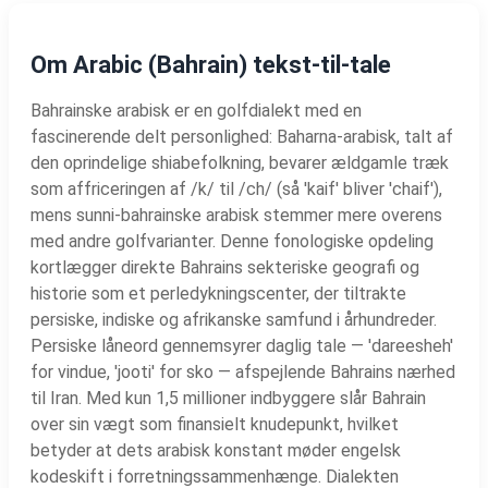
Om Arabic (Bahrain) tekst-til-tale
Bahrainske arabisk er en golfdialekt med en
fascinerende delt personlighed: Baharna-arabisk, talt af
den oprindelige shiabefolkning, bevarer ældgamle træk
som affriceringen af /k/ til /ch/ (så 'kaif' bliver 'chaif'),
mens sunni-bahrainske arabisk stemmer mere overens
med andre golfvarianter. Denne fonologiske opdeling
kortlægger direkte Bahrains sekteriske geografi og
historie som et perledykningscenter, der tiltrakte
persiske, indiske og afrikanske samfund i århundreder.
Persiske låneord gennemsyrer daglig tale — 'dareesheh'
for vindue, 'jooti' for sko — afspejlende Bahrains nærhed
til Iran. Med kun 1,5 millioner indbyggere slår Bahrain
over sin vægt som finansielt knudepunkt, hvilket
betyder at dets arabisk konstant møder engelsk
kodeskift i forretningssammenhænge. Dialekten