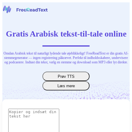
Hjem
Tale til tekst
Gratis Arabisk tekst-til-tale online
Værktøjer
Nyheder
Priser
Kontakt os
Omdan Arabisk tekst til naturligt lydende tale øjeblikkeligt! FreeReadText er din gratis AI-
stemmegenerator — ingen registrering påkrævet. Perfekt til indholdsskabere, undervisere
og podcastere. Indtast din tekst, vælg en stemme og download som MP3 eller lyt direkte.
Dansk
Prøv TTS
Læs mere