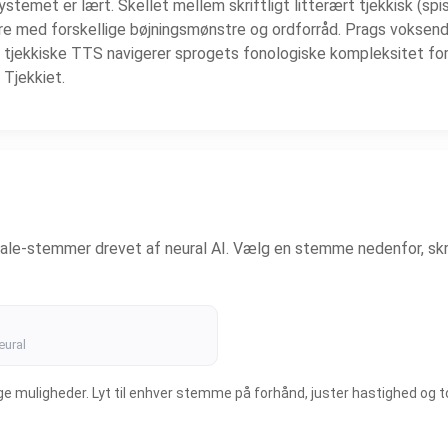
ystemet er lært. Skellet mellem skriftligt litterært tjekkisk (sp
re med forskellige bøjningsmønstre og ordforråd. Prags voksen
tjekkiske TTS navigerer sprogets fonologiske kompleksitet for a
 Tjekkiet.
tale-stemmer drevet af neural AI. Vælg en stemme nedenfor, skr
eural
uligheder. Lyt til enhver stemme på forhånd, juster hastighed og tonel