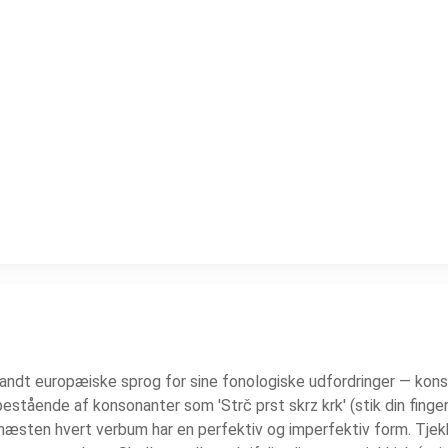
andt europæiske sprog for sine fonologiske udfordringer — konson
bestående af konsonanter som 'Strč prst skrz krk' (stik din fing
sten hvert verbum har en perfektiv og imperfektiv form. Tjekkis