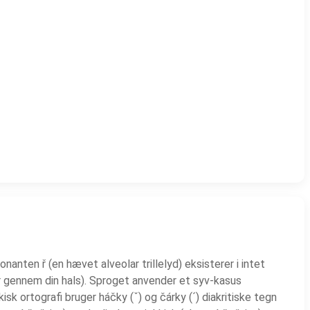
anten ř (en hævet alveolar trillelyd) eksisterer i intet
er gennem din hals). Sproget anvender et syv-kasus
k ortografi bruger háčky (ˇ) og čárky (´) diakritiske tegn