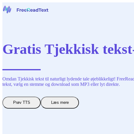
Hjem
Tale til tekst
Værktøjer
Nyheder
Gratis Tjekkisk tekst-
Priser
Kontakt os
Dansk
Omdan Tjekkisk tekst til naturligt lydende tale øjeblikkeligt! FreeRea
tekst, vælg en stemme og download som MP3 eller lyt direkte.
Prøv TTS
Læs mere