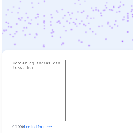
0
/
1000
Log ind for mere