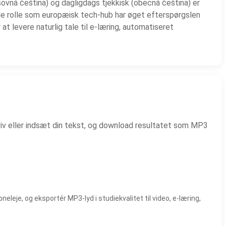
isovná čeština) og dagligdags tjekkisk (obecná čeština) er
de rolle som europæisk tech-hub har øget efterspørgslen
t levere naturlig tale til e-læring, automatiseret
iv eller indsæt din tekst, og download resultatet som MP3
eje, og eksportér MP3-lyd i studiekvalitet til video, e-læring,