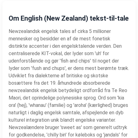
Om English (New Zealand) tekst-til-tale
Newzealandsk engelsk tales af cirka 5 millioner
mennesker og besidder en af de mest fonetisk
distinkte accenter i den engelsktalende verden. Den
centraliserede KIT-vokal, der lyder som 'uh' for
udenforstående og gør 'fish and chips' til noget der
lyder som 'fush and chups', er dens mest berømte træk.
Udviklet fra dialekterne af britiske og skotske
bosættere fra det 19. århundrede absorberede
newzealandsk engelsk betydeligt ordforråd fra Te Reo
Maori, det oprindelige polynesiske sprog. Ord som 'kia
ora' (hej), 'whanau' (familie) og 'aroha' (kærlighed) bruges
naturligt i daglig engelsk samtale, afspejlende en dyb
kulturel integration unik blandt engelske varianter.
Newzealændere bruger 'sweet as' som generelt udtryk
for godkendelse, 'chilly bin' for køleboks og 'jandals' for