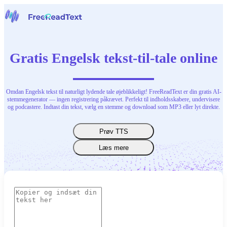
Hjem
Tale til tekst
Gratis Engelsk tekst-til-tale online
Værktøjer
Nyheder
Priser
Kontakt os
Omdan Engelsk tekst til naturligt lydende tale øjeblikkeligt! FreeReadText er din gratis AI-
stemmegenerator — ingen registrering påkrævet. Perfekt til indholdsskabere, undervisere
og podcastere. Indtast din tekst, vælg en stemme og download som MP3 eller lyt direkte.
Dansk
Prøv TTS
Læs mere