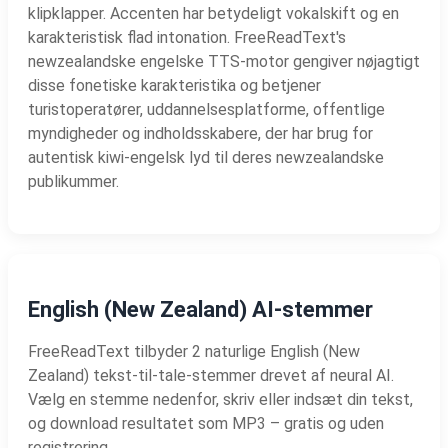
klipklapper. Accenten har betydeligt vokalskift og en
karakteristisk flad intonation. FreeReadText's
newzealandske engelske TTS-motor gengiver nøjagtigt
disse fonetiske karakteristika og betjener
turistoperatører, uddannelsesplatforme, offentlige
myndigheder og indholdsskabere, der har brug for
autentisk kiwi-engelsk lyd til deres newzealandske
publikummer.
English (New Zealand) AI-stemmer
FreeReadText tilbyder 2 naturlige English (New
Zealand) tekst-til-tale-stemmer drevet af neural AI.
Vælg en stemme nedenfor, skriv eller indsæt din tekst,
og download resultatet som MP3 – gratis og uden
registrering.