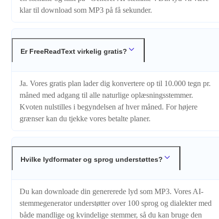
klar til download som MP3 på få sekunder.
Er FreeReadText virkelig gratis?
Ja. Vores gratis plan lader dig konvertere op til 10.000 tegn pr.
måned med adgang til alle naturlige oplæsningsstemmer.
Kvoten nulstilles i begyndelsen af hver måned. For højere
grænser kan du tjekke vores betalte planer.
Hvilke lydformater og sprog understøttes?
Du kan downloade din genererede lyd som MP3. Vores AI-
stemmegenerator understøtter over 100 sprog og dialekter med
både mandlige og kvindelige stemmer, så du kan bruge den