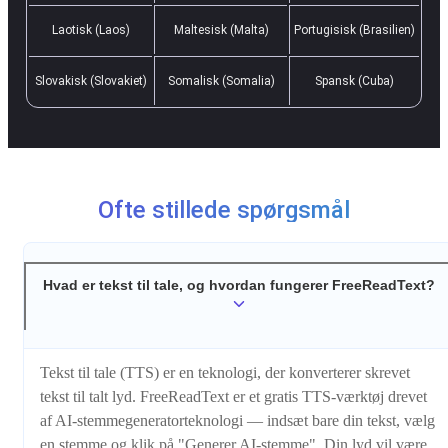
Laotisk (Laos)
Maltesisk (Malta)
Portugisisk (Brasilien)
Slovakisk (Slovakiet)
Somalisk (Somalia)
Spansk (Cuba)
Ofte stillede spørgsmål
Hvad er tekst til tale, og hvordan fungerer FreeReadText?
Tekst til tale (TTS) er en teknologi, der konverterer skrevet
tekst til talt lyd. FreeReadText er et gratis TTS-værktøj drevet
af AI-stemmegeneratorteknologi — indsæt bare din tekst, vælg
en stemme og klik på "Generer AI-stemme". Din lyd vil være