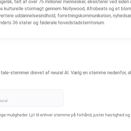
engelsk, talt af over 75 millioner mennesker, eksisterer ved side
rikas kulturelle stormagt gennem Nollywood, Afrobeats og et bl
rtere uddannelsesindhold, forretningskommunikation, nyhedsarti
ndets 36 stater og føderale hovedstadsterritorium.
il-tale-stemmer drevet af neural AI. Vælg en stemme nedenfor, s
eural
e muligheder. Lyt til enhver stemme på forhånd, juster hastighed og ton