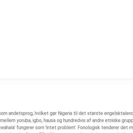
om andetsprog, hvilket gør Nigeria til det største engelsktalen
mellem yoruba, igbo, hausa og hundredvis af andre etniske gruppe
o wahala' fungerer som 'intet problem'. Fonologisk tenderer det 