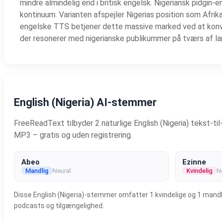
mindre almindelig end i britisk engelsk. Nigeriansk pidgin-
kontinuum. Varianten afspejler Nigerias position som Af
engelske TTS betjener dette massive marked ved at konve
der resonerer med nigerianske publikummer på tværs af la
English (Nigeria) AI-stemmer
FreeReadText tilbyder 2 naturlige English (Nigeria) tekst-t
MP3 – gratis og uden registrering.
Abeo
Ezinne
Mandlig
Neural
Kvindelig
N
Disse English (Nigeria)-stemmer omfatter 1 kvindelige og 1 mandlig
podcasts og tilgængelighed.