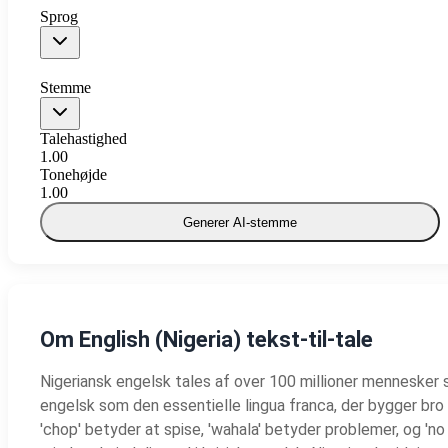
Sprog
Stemme
Talehastighed
1.00
Tonehøjde
1.00
Generer AI-stemme
Om English (Nigeria) tekst-til-tale
Nigeriansk engelsk tales af over 100 millioner mennesker s
engelsk som den essentielle lingua franca, der bygger bro 
'chop' betyder at spise, 'wahala' betyder problemer, og 'n