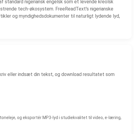
n af standard nigeriansk engelsk som et levende kreolsk
omstrende tech-økosystem. FreeReadText's nigerianske
kler og myndighedsdokumenter til naturligt lydende lyd,
kriv eller indsæt din tekst, og download resultatet som
eleje, og eksportér MP3-lyd i studiekvalitet til video, e-læring,