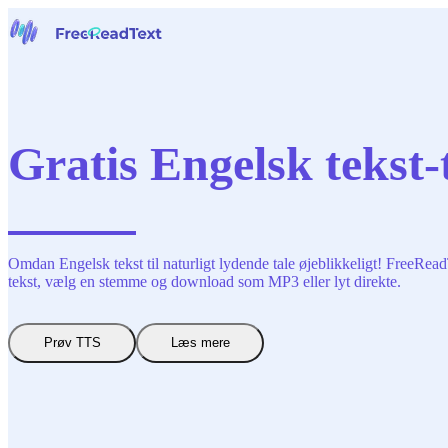
Hjem
Tale til tekst
Værktøjer
Nyheder
Gratis Engelsk tekst-t
Priser
Kontakt os
Dansk
Omdan Engelsk tekst til naturligt lydende tale øjeblikkeligt! FreeRead
tekst, vælg en stemme og download som MP3 eller lyt direkte.
Prøv TTS
Læs mere