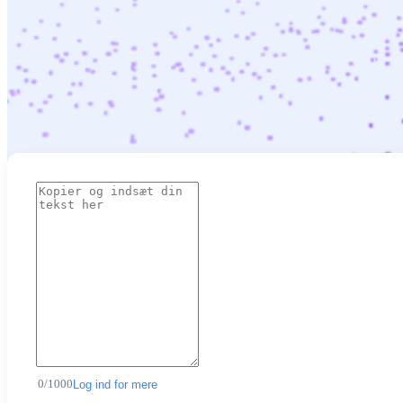
0
/
1000
Log ind for mere