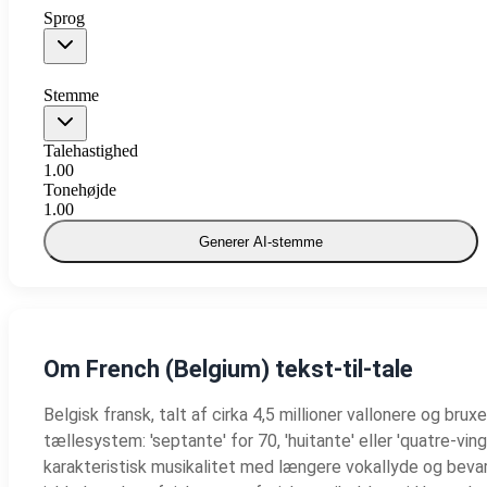
Sprog
Stemme
Talehastighed
1.00
Tonehøjde
1.00
Generer AI-stemme
Om French (Belgium) tekst-til-tale
Belgisk fransk, talt af cirka 4,5 millioner vallonere og brux
tællesystem: 'septante' for 70, 'huitante' eller 'quatre-vi
karakteristisk musikalitet med længere vokallyde og bevarel