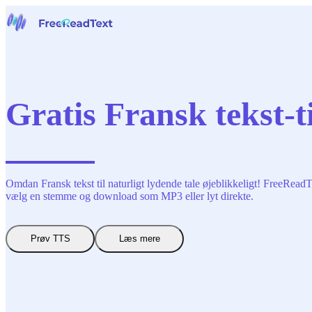
Hjem
Tale til tekst
Værktøjer
Nyheder
Gratis Fransk tekst-ti
Priser
Kontakt os
Dansk
Omdan Fransk tekst til naturligt lydende tale øjeblikkeligt! FreeReadT
vælg en stemme og download som MP3 eller lyt direkte.
Prøv TTS
Læs mere