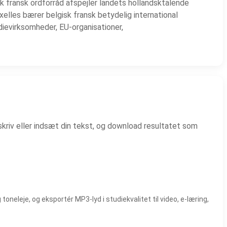
gisk fransk ordforråd afspejler landets hollandsktalende
xelles bærer belgisk fransk betydelig international
ievirksomheder, EU-organisationer,
kriv eller indsæt din tekst, og download resultatet som
eleje, og eksportér MP3-lyd i studiekvalitet til video, e-læring,