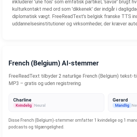
inkluderer 'une fois' som emfatisk partikel, 'savoir' brugt 
kulturkontakt med ord som 'dikkenek' der indgår i dagligda
diplomatisk vægt. FreeReadText's belgisk franske TTS ind
uddannelsesinstitutioner og virksomheder, der kræver aute
French (Belgium) AI-stemmer
FreeReadText tilbyder 2 naturlige French (Belgium) tekst-t
MP3 – gratis og uden registrering.
Charline
Gerard
Kvindelig
Neural
Mandlig
Ne
Disse French (Belgium)-stemmer omfatter 1 kvindelige og 1 mandlig
podcasts og tilgængelighed.