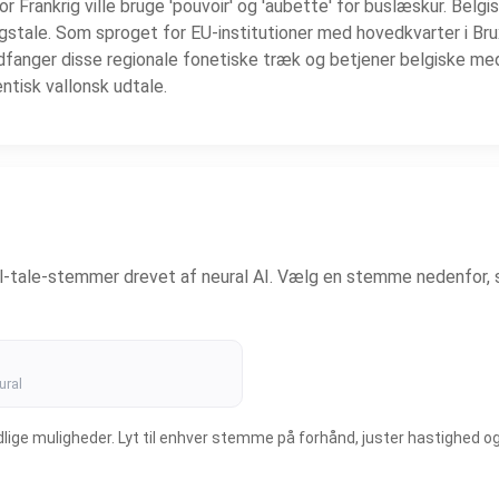
hvor Frankrig ville bruge 'pouvoir' og 'aubette' for buslæskur. Bel
gstale. Som sproget for EU-institutioner med hovedkvarter i Bru
fanger disse regionale fonetiske træk og betjener belgiske med
ntisk vallonsk udtale.
il-tale-stemmer drevet af neural AI. Vælg en stemme nedenfor, s
ural
e muligheder. Lyt til enhver stemme på forhånd, juster hastighed og ton