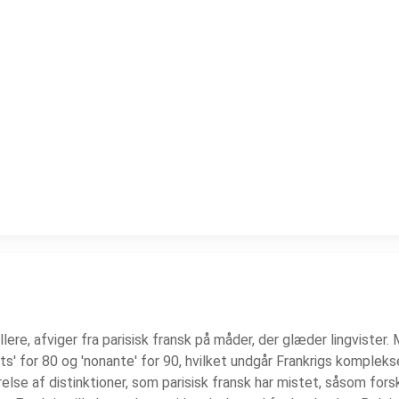
ellere, afviger fra parisisk fransk på måder, der glæder lingvister
ngts' for 80 og 'nonante' for 90, hvilket undgår Frankrigs kompl
se af distinktioner, som parisisk fransk har mistet, såsom forske