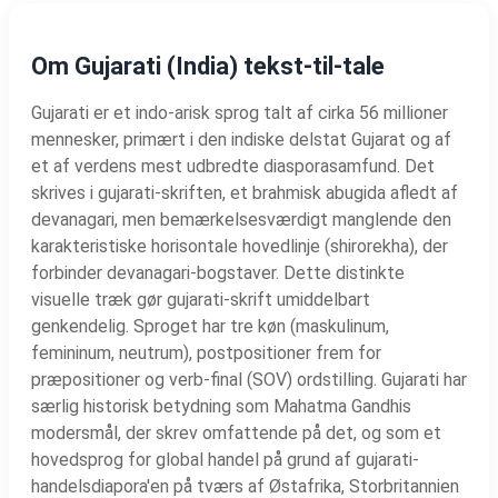
Om Gujarati (India) tekst-til-tale
Gujarati er et indo-arisk sprog talt af cirka 56 millioner
mennesker, primært i den indiske delstat Gujarat og af
et af verdens mest udbredte diasporasamfund. Det
skrives i gujarati-skriften, et brahmisk abugida afledt af
devanagari, men bemærkelsesværdigt manglende den
karakteristiske horisontale hovedlinje (shirorekha), der
forbinder devanagari-bogstaver. Dette distinkte
visuelle træk gør gujarati-skrift umiddelbart
genkendelig. Sproget har tre køn (maskulinum,
femininum, neutrum), postpositioner frem for
præpositioner og verb-final (SOV) ordstilling. Gujarati har
særlig historisk betydning som Mahatma Gandhis
modersmål, der skrev omfattende på det, og som et
hovedsprog for global handel på grund af gujarati-
handelsdiapora'en på tværs af Østafrika, Storbritannien