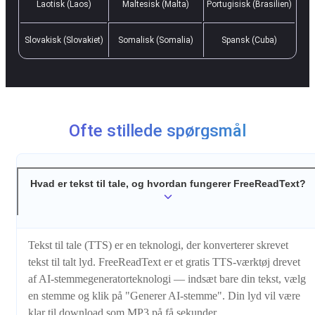
Laotisk (Laos)
Maltesisk (Malta)
Portugisisk (Brasilien)
Slovakisk (Slovakiet)
Somalisk (Somalia)
Spansk (Cuba)
Ofte stillede spørgsmål
Hvad er tekst til tale, og hvordan fungerer FreeReadText?
Tekst til tale (TTS) er en teknologi, der konverterer skrevet
tekst til talt lyd. FreeReadText er et gratis TTS-værktøj drevet
af AI-stemmegeneratorteknologi — indsæt bare din tekst, vælg
en stemme og klik på "Generer AI-stemme". Din lyd vil være
klar til download som MP3 på få sekunder.