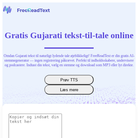
Hjem
Tale til tekst
Gratis Gujarati tekst-til-tale online
Værktøjer
Nyheder
Priser
Kontakt os
Omdan Gujarati tekst til naturligt lydende tale øjeblikkeligt! FreeReadText er din gratis AI-
stemmegenerator — ingen registrering påkrævet. Perfekt til indholdsskabere, undervisere
og podcastere. Indtast din tekst, vælg en stemme og download som MP3 eller lyt direkte.
Dansk
Prøv TTS
Læs mere