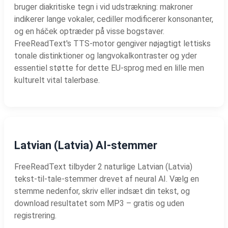
bruger diakritiske tegn i vid udstrækning: makroner
indikerer lange vokaler, cediller modificerer konsonanter,
og en háček optræder på visse bogstaver.
FreeReadText's TTS-motor gengiver nøjagtigt lettisks
tonale distinktioner og langvokalkontraster og yder
essentiel støtte for dette EU-sprog med en lille men
kulturelt vital talerbase.
Latvian (Latvia) AI-stemmer
FreeReadText tilbyder 2 naturlige Latvian (Latvia)
tekst-til-tale-stemmer drevet af neural AI. Vælg en
stemme nedenfor, skriv eller indsæt din tekst, og
download resultatet som MP3 – gratis og uden
registrering.