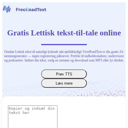
Hjem
Tale til tekst
Gratis Lettisk tekst-til-tale online
Værktøjer
Nyheder
Priser
Kontakt os
Omdan Lettisk tekst til naturligt lydende tale øjeblikkeligt! FreeReadText er din gratis AI-
stemmegenerator — ingen registrering påkrævet. Perfekt til indholdsskabere, undervisere
og podcastere. Indtast din tekst, vælg en stemme og download som MP3 eller lyt direkte.
Dansk
Prøv TTS
Læs mere