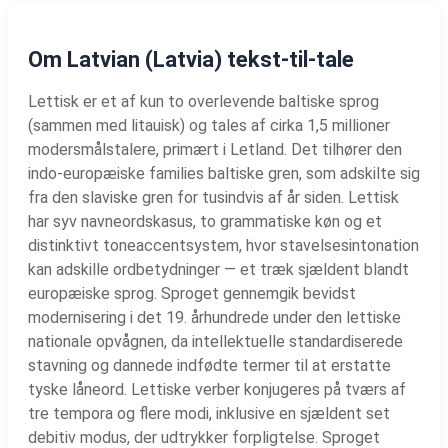
Om Latvian (Latvia) tekst-til-tale
Lettisk er et af kun to overlevende baltiske sprog
(sammen med litauisk) og tales af cirka 1,5 millioner
modersmålstalere, primært i Letland. Det tilhører den
indo-europæiske families baltiske gren, som adskilte sig
fra den slaviske gren for tusindvis af år siden. Lettisk
har syv navneordskasus, to grammatiske køn og et
distinktivt toneaccentsystem, hvor stavelsesintonation
kan adskille ordbetydninger — et træk sjældent blandt
europæiske sprog. Sproget gennemgik bevidst
modernisering i det 19. århundrede under den lettiske
nationale opvågnen, da intellektuelle standardiserede
stavning og dannede indfødte termer til at erstatte
tyske låneord. Lettiske verber konjugeres på tværs af
tre tempora og flere modi, inklusive en sjældent set
debitiv modus, der udtrykker forpligtelse. Sproget