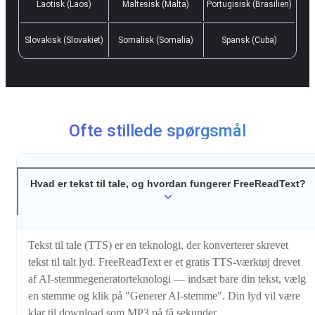
Laotisk (Laos)
Maltesisk (Malta)
Portugisisk (Brasilien)
Slovakisk (Slovakiet)
Somalisk (Somalia)
Spansk (Cuba)
Ofte stillede spørgsmål
Hvad er tekst til tale, og hvordan fungerer FreeReadText?
Tekst til tale (TTS) er en teknologi, der konverterer skrevet
tekst til talt lyd. FreeReadText er et gratis TTS-værktøj drevet
af AI-stemmegeneratorteknologi — indsæt bare din tekst, vælg
en stemme og klik på "Generer AI-stemme". Din lyd vil være
klar til download som MP3 på få sekunder.