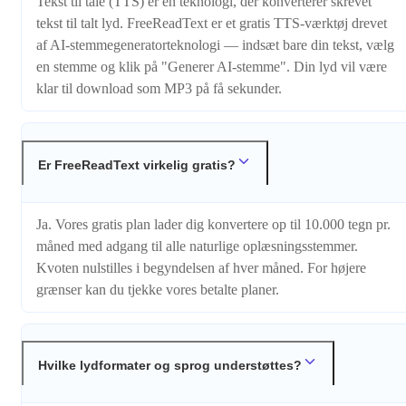
Tekst til tale (TTS) er en teknologi, der konverterer skrevet
tekst til talt lyd. FreeReadText er et gratis TTS-værktøj drevet
af AI-stemmegeneratorteknologi — indsæt bare din tekst, vælg
en stemme og klik på "Generer AI-stemme". Din lyd vil være
klar til download som MP3 på få sekunder.
Er FreeReadText virkelig gratis?
Ja. Vores gratis plan lader dig konvertere op til 10.000 tegn pr.
måned med adgang til alle naturlige oplæsningsstemmer.
Kvoten nulstilles i begyndelsen af hver måned. For højere
grænser kan du tjekke vores betalte planer.
Hvilke lydformater og sprog understøttes?