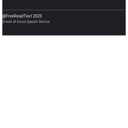
@FreeReadText 2025
Drevet af Azure Speech Service