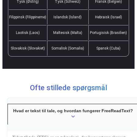
Tysk (Østrig)
Tysk (Schweiz)
Fransk (Belgien)
Filippinsk (Filippinerne)
Islandsk (Island)
Hebraisk (Israel)
Laotisk (Laos)
Maltesisk (Malta)
Portugisisk (Brasilien)
Slovakisk (Slovakiet)
Somalisk (Somalia)
Spansk (Cuba)
Ofte stillede spørgsmål
Hvad er tekst til tale, og hvordan fungerer FreeReadText?