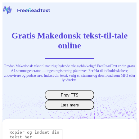
Hjem
Tale til tekst
Gratis Makedonsk tekst-til-tale
Værktøjer
Nyheder
online
Priser
Kontakt os
Omdan Makedonsk tekst til naturligt lydende tale øjeblikkeligt! FreeReadText er din gratis
Dansk
AI-stemmegenerator — ingen registrering påkrævet. Perfekt til indholdsskabere,
undervisere og podcastere. Indtast din tekst, vælg en stemme og download som MP3 eller
lyt direkte.
Prøv TTS
Læs mere