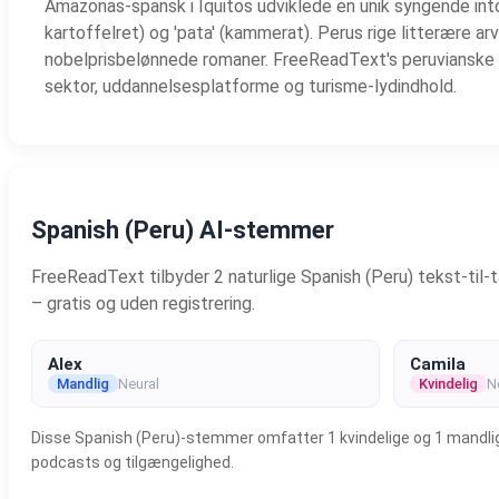
Amazonas-spansk i Iquitos udviklede en unik syngende intona
kartoffelret) og 'pata' (kammerat). Perus rige litterære ar
nobelprisbelønnede romaner. FreeReadText's peruvianske
sektor, uddannelsesplatforme og turisme-lydindhold.
Spanish (Peru) AI-stemmer
FreeReadText tilbyder 2 naturlige Spanish (Peru) tekst-til
– gratis og uden registrering.
Alex
Camila
Mandlig
Neural
Kvindelig
N
Disse Spanish (Peru)-stemmer omfatter 1 kvindelige og 1 mandlige m
podcasts og tilgængelighed.