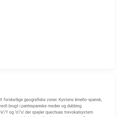
lt forskellige geografiske zoner. Kystens limeño-spansk,
redt brugt i panhispaniske medier og dubbing.
'e'/'i' og 'o'/'u' der spejler quechuas trevokalsystem.