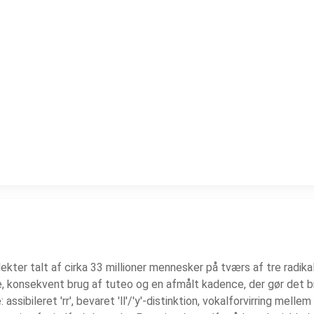
kter talt af cirka 33 millioner mennesker på tværs af tre radika
, konsekvent brug af tuteo og en afmålt kadence, der gør det b
bileret 'rr', bevaret 'll'/'y'-distinktion, vokalforvirring mellem 