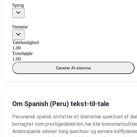
Sprog
Stemme
Talehastighed
1.00
Tonehøjde
1.00
Generer AI-stemme
Om Spanish (Peru) tekst-til-tale
Peruviansk spansk omfatter et dramatisk spektrum af diale
betragtet som prestigedialekten, har klar konsonantudtale
Andesspansk udviser tung quechua- og aymara-indflydelse: assi