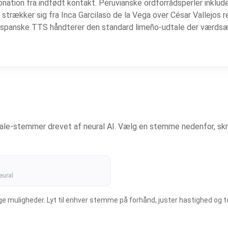
tion fra indfødt kontakt. Peruvianske ordforrådsperler inkluderer 
v strækker sig fra Inca Garcilaso de la Vega over César Vallejos 
 spanske TTS håndterer den standard limeño-udtale der værdsæt
-tale-stemmer drevet af neural AI. Vælg en stemme nedenfor, sk
eural
uligheder. Lyt til enhver stemme på forhånd, juster hastighed og tonel