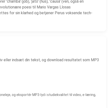
'chamba' (job), 'jato' (hus), 'causa' (ven, også en
revolutionære poesi til Mario Vargas Llosas
tes for sin klarhed og betjener Perus voksende tech-
riv eller indsæt din tekst, og download resultatet som MP3
eje, og eksportér MP3-lyd i studiekvalitet til video, e-læring,