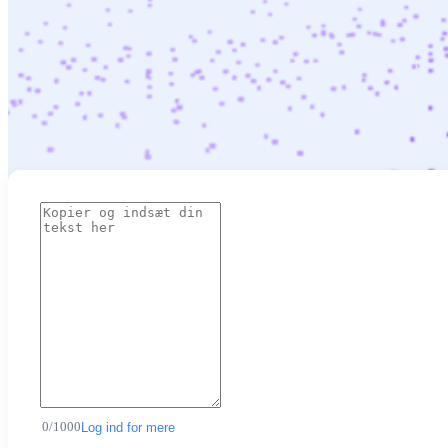
0
/
1000
Log ind for mere