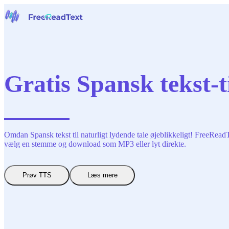
Hjem
Tale til tekst
Værktøjer
Nyheder
Gratis Spansk tekst-ti
Priser
Kontakt os
Dansk
Omdan Spansk tekst til naturligt lydende tale øjeblikkeligt! FreeReadT
vælg en stemme og download som MP3 eller lyt direkte.
Prøv TTS
Læs mere