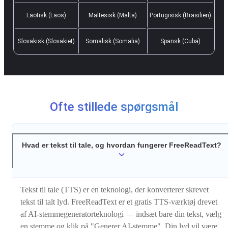
Laotisk (Laos)
Maltesisk (Malta)
Portugisisk (Brasilien)
Slovakisk (Slovakiet)
Somalisk (Somalia)
Spansk (Cuba)
Ofte stillede spørgsmål
Hvad er tekst til tale, og hvordan fungerer FreeReadText?
Tekst til tale (TTS) er en teknologi, der konverterer skrevet
tekst til talt lyd. FreeReadText er et gratis TTS-værktøj drevet
af AI-stemmegeneratorteknologi — indsæt bare din tekst, vælg
en stemme og klik på "Generer AI-stemme". Din lyd vil være