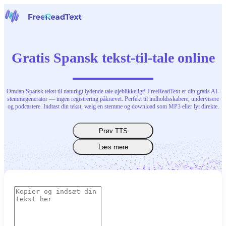
Hjem
Tale til tekst
Gratis Spansk tekst-til-tale online
Værktøjer
Nyheder
Priser
Kontakt os
Omdan Spansk tekst til naturligt lydende tale øjeblikkeligt! FreeReadText er din gratis AI-
stemmegenerator — ingen registrering påkrævet. Perfekt til indholdsskabere, undervisere
og podcastere. Indtast din tekst, vælg en stemme og download som MP3 eller lyt direkte.
Dansk
Prøv TTS
Læs mere