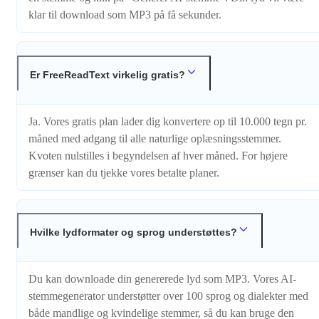
klar til download som MP3 på få sekunder.
Er FreeReadText virkelig gratis?
Ja. Vores gratis plan lader dig konvertere op til 10.000 tegn pr.
måned med adgang til alle naturlige oplæsningsstemmer.
Kvoten nulstilles i begyndelsen af hver måned. For højere
grænser kan du tjekke vores betalte planer.
Hvilke lydformater og sprog understøttes?
Du kan downloade din genererede lyd som MP3. Vores AI-
stemmegenerator understøtter over 100 sprog og dialekter med
både mandlige og kvindelige stemmer, så du kan bruge den