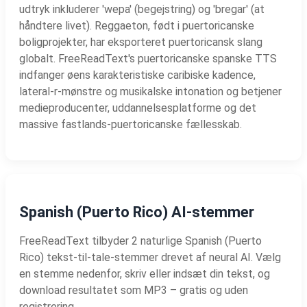
udtryk inkluderer 'wepa' (begejstring) og 'bregar' (at
håndtere livet). Reggaeton, født i puertoricanske
boligprojekter, har eksporteret puertoricansk slang
globalt. FreeReadText's puertoricanske spanske TTS
indfanger øens karakteristiske caribiske kadence,
lateral-r-mønstre og musikalske intonation og betjener
medieproducenter, uddannelsesplatforme og det
massive fastlands-puertoricanske fællesskab.
Spanish (Puerto Rico) AI-stemmer
FreeReadText tilbyder 2 naturlige Spanish (Puerto
Rico) tekst-til-tale-stemmer drevet af neural AI. Vælg
en stemme nedenfor, skriv eller indsæt din tekst, og
download resultatet som MP3 – gratis og uden
registrering.