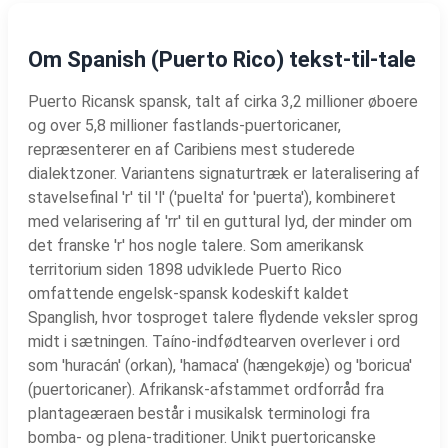
Om Spanish (Puerto Rico) tekst-til-tale
Puerto Ricansk spansk, talt af cirka 3,2 millioner øboere
og over 5,8 millioner fastlands-puertoricaner,
repræsenterer en af Caribiens mest studerede
dialektzoner. Variantens signaturtræk er lateralisering af
stavelsefinal 'r' til 'l' ('puelta' for 'puerta'), kombineret
med velarisering af 'rr' til en guttural lyd, der minder om
det franske 'r' hos nogle talere. Som amerikansk
territorium siden 1898 udviklede Puerto Rico
omfattende engelsk-spansk kodeskift kaldet
Spanglish, hvor tosproget talere flydende veksler sprog
midt i sætningen. Taíno-indfødtearven overlever i ord
som 'huracán' (orkan), 'hamaca' (hængekøje) og 'boricua'
(puertoricaner). Afrikansk-afstammet ordforråd fra
plantageæraen består i musikalsk terminologi fra
bomba- og plena-traditioner. Unikt puertoricanske