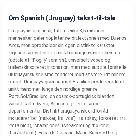
Om Spanish (Uruguay) tekst-til-tale
Uruguayansk spansk, talt af cirka 3,5 millioner
mennesker, deler rioplatense-dialektzonen med Buenos
Aires, men opretholder sin egen distinkte karakter.
Ligesom argentinsk spansk har uruguayansk sheísmo
(udtale af 'll' og 'y' som 'sh'), universelt voseo og
italienskinspireret intonation, men med subtile forskelle:
uruguayansk sheísmo tenderer mod at være lidt mindre
stemt. Uruguays grænse med Brasilien producerede et
unikt fænomen langs den nordlige grænse:
Portuñol/Brasilero, en spansk-portugisisk blandet
variant talt i Rivera, Artigas og Cerro Largo-
departementer. Distinkt uruguayansk ordforråd
inkluderer 'bo' (makker, fra 'vos'), 'ta' (okay, forkortet fra
'está bien'), 'championes' (sneakers) og 'boliche'
(bar/natklub). Eduardo Galeano, Mario Benedetti og