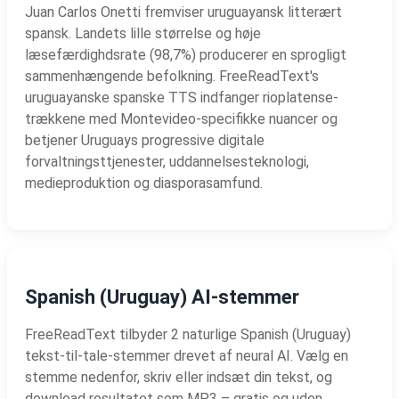
Juan Carlos Onetti fremviser uruguayansk litterært
spansk. Landets lille størrelse og høje
læsefærdighdsrate (98,7%) producerer en sprogligt
sammenhængende befolkning. FreeReadText's
uruguayanske spanske TTS indfanger rioplatense-
trækkene med Montevideo-specifikke nuancer og
betjener Uruguays progressive digitale
forvaltningsttjenester, uddannelsesteknologi,
medieproduktion og diasporasamfund.
Spanish (Uruguay) AI-stemmer
FreeReadText tilbyder 2 naturlige Spanish (Uruguay)
tekst-til-tale-stemmer drevet af neural AI. Vælg en
stemme nedenfor, skriv eller indsæt din tekst, og
download resultatet som MP3 – gratis og uden