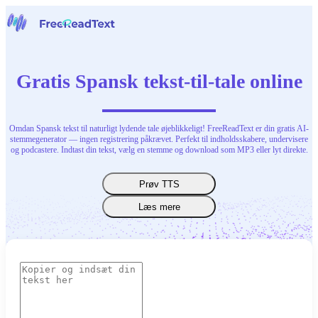
Hjem
Tale til tekst
Gratis Spansk tekst-til-tale online
Værktøjer
Nyheder
Priser
Kontakt os
Omdan Spansk tekst til naturligt lydende tale øjeblikkeligt! FreeReadText er din gratis AI-
stemmegenerator — ingen registrering påkrævet. Perfekt til indholdsskabere, undervisere
og podcastere. Indtast din tekst, vælg en stemme og download som MP3 eller lyt direkte.
Dansk
Prøv TTS
Læs mere