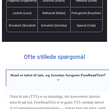
Filippinsk (Filippinerne)
Islandsk (Island)
Hebraisk (Israel)
Laotisk (Laos)
Maltesisk (Malta)
Portugisisk (Brasilien)
Slovakisk (Slovakiet)
Somalisk (Somalia)
Spansk (Cuba)
Ofte stillede spørgsmål
Hvad er tekst til tale, og hvordan fungerer FreeReadText?
Tekst til tale (TTS) er en teknologi, der konverterer skrevet
tekst til talt lyd. FreeReadText er et gratis TTS-værktøj drevet
af AI-stemmegeneratorteknologi — indsæt bare din tekst, vælg