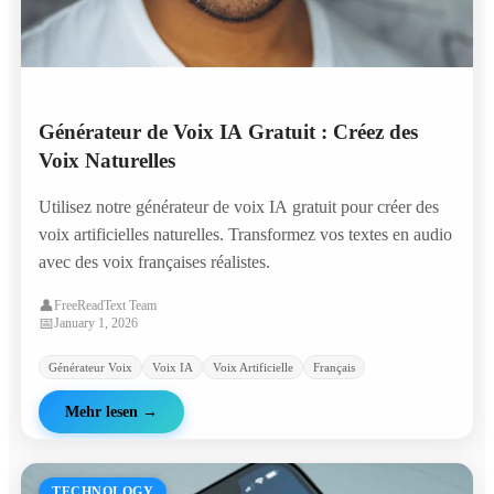
Générateur de Voix IA Gratuit : Créez des
Voix Naturelles
Utilisez notre générateur de voix IA gratuit pour créer des
voix artificielles naturelles. Transformez vos textes en audio
avec des voix françaises réalistes.
👤
FreeReadText Team
📅
January 1, 2026
Générateur Voix
Voix IA
Voix Artificielle
Français
Mehr lesen
→
TECHNOLOGY