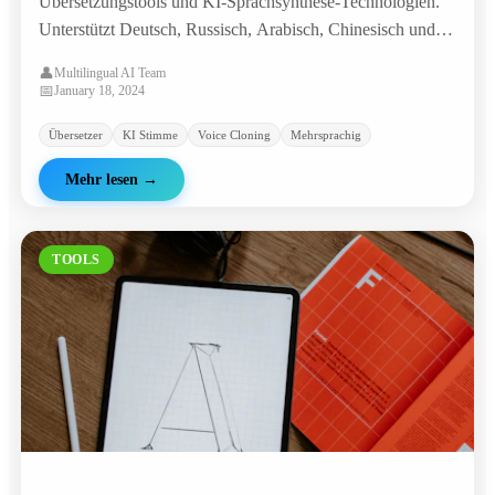
Übersetzungstools und KI-Sprachsynthese-Technologien.
Unterstützt Deutsch, Russisch, Arabisch, Chinesisch und
viele weitere Sprachen für Übersetzung und
👤
Multilingual AI Team
Sprachgenerierung.
📅
January 18, 2024
Übersetzer
KI Stimme
Voice Cloning
Mehrsprachig
Mehr lesen
→
TOOLS