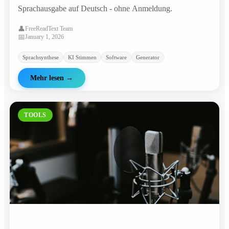
Sprachausgabe auf Deutsch - ohne Anmeldung.
👤
FreeReadText Team
📅
January 1, 2026
Sprachsynthese
KI Stimmen
Software
Generator
Mehr lesen
→
TOOLS