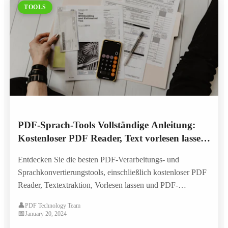
TOOLS
PDF-Sprach-Tools Vollständige Anleitung:
Kostenloser PDF Reader, Text vorlesen lassen
und KI-Sprachsynthese
Entdecken Sie die besten PDF-Verarbeitungs- und
Sprachkonvertierungstools, einschließlich kostenloser PDF
Reader, Textextraktion, Vorlesen lassen und PDF-
Konvertierung. Erfahren Sie, wie KI-Technologie die
👤
PDF Technology Team
Dokumentenverarbeitung verbessert.
📅
January 20, 2024