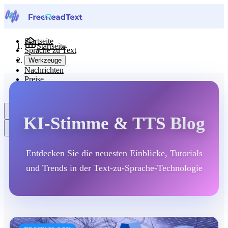
Startseite
Startseite
Sprache zu Text
Blog
Werkzeuge
Nachrichten
Preise
Kontaktiere uns
Deutsch
KI-Stimme & TTS Blog
Entdecken Sie die neuesten Einblicke, Tutorials
und Trends in der Text-zu-Sprache-Technologie