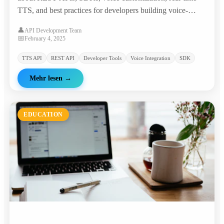
TTS, and best practices for developers building voice-
enabled applications.
👤
API Development Team
📅
February 4, 2025
TTS API
REST API
Developer Tools
Voice Integration
SDK
Mehr lesen
→
EDUCATION