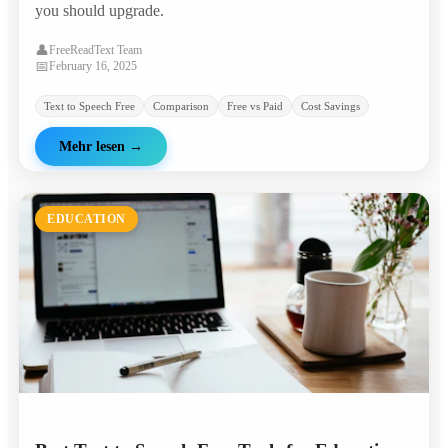
you should upgrade.
👤
FreeReadText Team
📅
February 16, 2025
Text to Speech Free
Comparison
Free vs Paid
Cost Savings
Mehr lesen
→
EDUCATION