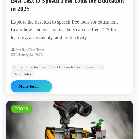
Best Text to Speech Free Tools for Education
in 2025
Explore the best text to speech free tools for education.
Learn how students and teachers can use free TTS for
learning, accessibility, and productivity.
👤
FreeReadText Team
📅
February 14, 2025
Education Technology
Text to Speech Free
Study Tools
Accessibility
Mehr lesen
→
TOOLS