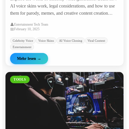
AI voice skins work, legal considerations, and how to use
them for parody, memes, and creative content creation
safely.
👤
Entertainment Tech Team
📅
February 10, 2025
Celebrity Voice
Voice Skins
AI Voice Cloning
Viral Content
Entertainment
Mehr lesen
→
TOOLS