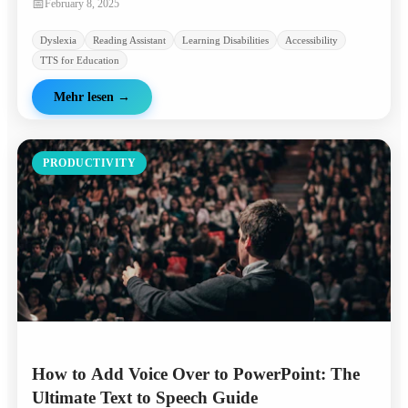
📅
February 8, 2025
Dyslexia
Reading Assistant
Learning Disabilities
Accessibility
TTS for Education
Mehr lesen
→
PRODUCTIVITY
How to Add Voice Over to PowerPoint: The
Ultimate Text to Speech Guide