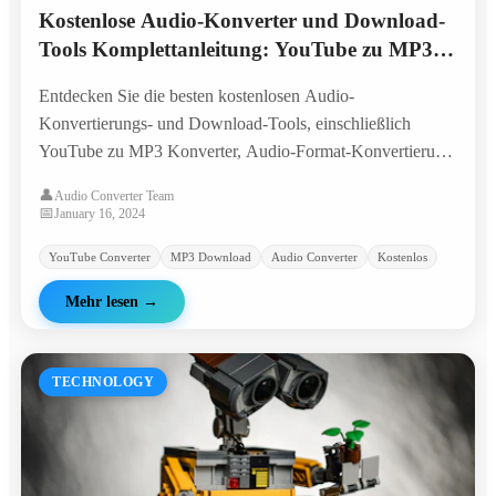
Kostenlose Audio-Konverter und Download-
Tools Komplettanleitung: YouTube zu MP3,
Audio-Format-Konvertierung
Entdecken Sie die besten kostenlosen Audio-
Konvertierungs- und Download-Tools, einschließlich
YouTube zu MP3 Konverter, Audio-Format-Konvertierung
und Online-Audio-Verarbeitung. Erfahren Sie, wie Sie
👤
Audio Converter Team
Audio-Dateien sicher herunterladen.
📅
January 16, 2024
YouTube Converter
MP3 Download
Audio Converter
Kostenlos
Mehr lesen
→
TECHNOLOGY