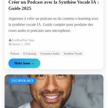
Créer un Podcast avec la Synthèse Vocale IA :
Guide 2025
Apprenez à créer un podcast ou du contenu e-learning avec
la synthèse vocale IA. Guide complet pour produire des
cours audio et podcasts sans microphone.
👤
FreeReadText Team
📅
January 1, 2026
Podcast
E-Learning
Formation Audio
Synthèse Vocale
Mehr lesen
→
TECHNOLOGY