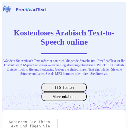
Startseite
Sprache zu Text
Kostenloses Arabisch Text-to-
Werkzeuge
Nachrichten
Speech online
Preise
Kontaktiere uns
Wandeln Sie Arabisch Text sofort in natürlich klingende Sprache um! FreeReadText ist Ihr
Deutsch
kostenloser KI-Sprachgenerator — keine Registrierung erforderlich. Perfekt für Content-
Ersteller, Lehrkräfte und Podcaster. Geben Sie einfach Ihren Text ein, wählen Sie eine
Stimme und laden Sie als MP3 herunter oder hören Sie direkt zu.
TTS Testen
Mehr erfahren