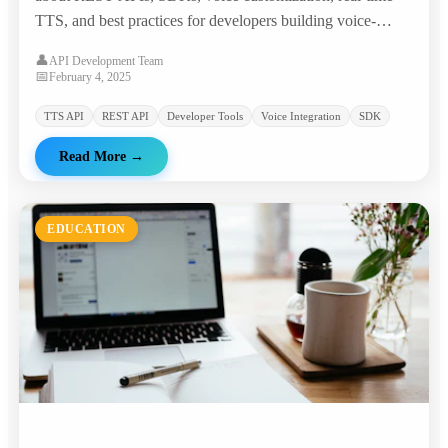
TTS, and best practices for developers building voice-
enabled applications.
👤
API Development Team
📅
February 4, 2025
TTS API
REST API
Developer Tools
Voice Integration
SDK
Read More
→
EDUCATION