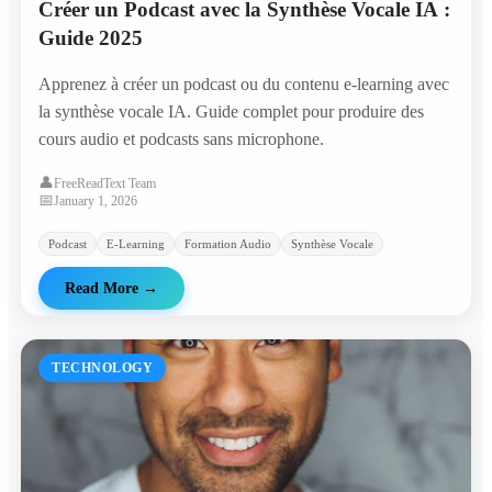
Créer un Podcast avec la Synthèse Vocale IA :
Guide 2025
Apprenez à créer un podcast ou du contenu e-learning avec
la synthèse vocale IA. Guide complet pour produire des
cours audio et podcasts sans microphone.
👤
FreeReadText Team
📅
January 1, 2026
Podcast
E-Learning
Formation Audio
Synthèse Vocale
Read More
→
TECHNOLOGY