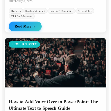
📅
February 8, 2025
Dyslexia
Reading Assistant
Learning Disabilities
Accessibility
TTS for Education
Read More
→
PRODUCTIVITY
How to Add Voice Over to PowerPoint: The
Ultimate Text to Speech Guide