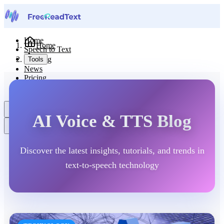
Home
Home
Speech to Text
Blog
Tools
News
Pricing
Contact Us
English
AI Voice & TTS Blog
Discover the latest insights, tutorials, and trends in
text-to-speech technology