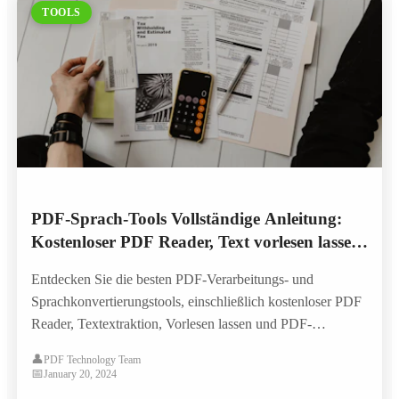
TOOLS
PDF-Sprach-Tools Vollständige Anleitung:
Kostenloser PDF Reader, Text vorlesen lassen
und KI-Sprachsynthese
Entdecken Sie die besten PDF-Verarbeitungs- und
Sprachkonvertierungstools, einschließlich kostenloser PDF
Reader, Textextraktion, Vorlesen lassen und PDF-
Konvertierung. Erfahren Sie, wie KI-Technologie die
👤
PDF Technology Team
Dokumentenverarbeitung verbessert.
📅
January 20, 2024