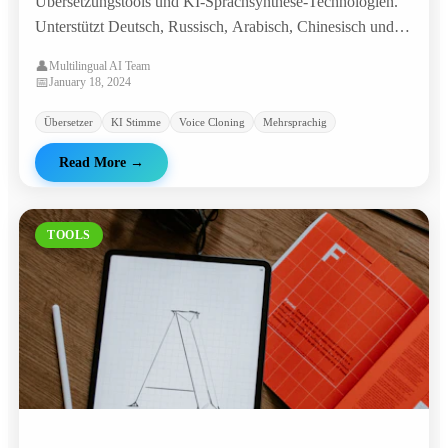
Übersetzungstools und KI-Sprachsynthese-Technologien.
Unterstützt Deutsch, Russisch, Arabisch, Chinesisch und
viele weitere Sprachen für Übersetzung und
👤
Multilingual AI Team
Sprachgenerierung.
📅
January 18, 2024
Übersetzer
KI Stimme
Voice Cloning
Mehrsprachig
Read More
→
TOOLS