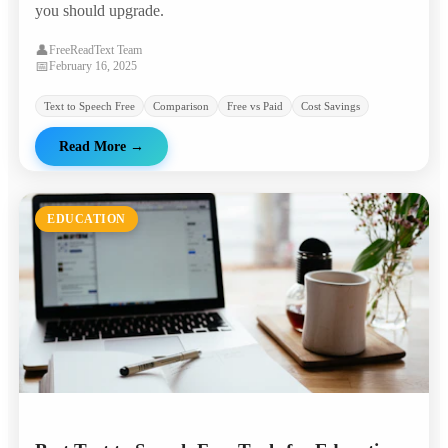
you should upgrade.
👤
FreeReadText Team
📅
February 16, 2025
Text to Speech Free
Comparison
Free vs Paid
Cost Savings
Read More
→
EDUCATION