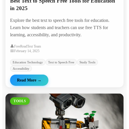
Best Text to Speech Free Tools for Education
in 2025
Explore the best text to speech free tools for education.
Learn how students and teachers can use free TTS for
learning, accessibility, and productivity.
👤
FreeReadText Team
📅
February 14, 2025
Education Technology
Text to Speech Free
Study Tools
Accessibility
Read More
→
TOOLS