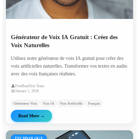
Générateur de Voix IA Gratuit : Créez des
Voix Naturelles
Utilisez notre générateur de voix IA gratuit pour créer des
voix artificielles naturelles. Transformez vos textes en audio
avec des voix françaises réalistes.
👤
FreeReadText Team
📅
January 1, 2026
Générateur Voix
Voix IA
Voix Artificielle
Français
Read More
→
TECHNOLOGY