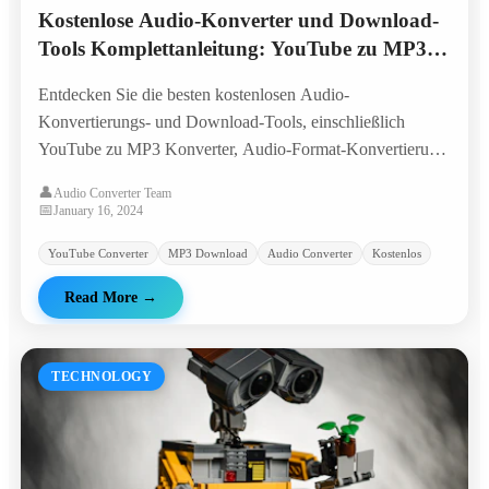
Kostenlose Audio-Konverter und Download-
Tools Komplettanleitung: YouTube zu MP3,
Audio-Format-Konvertierung
Entdecken Sie die besten kostenlosen Audio-
Konvertierungs- und Download-Tools, einschließlich
YouTube zu MP3 Konverter, Audio-Format-Konvertierung
und Online-Audio-Verarbeitung. Erfahren Sie, wie Sie
👤
Audio Converter Team
Audio-Dateien sicher herunterladen.
📅
January 16, 2024
YouTube Converter
MP3 Download
Audio Converter
Kostenlos
Read More
→
TECHNOLOGY