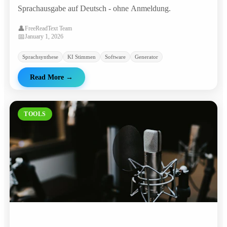
Sprachausgabe auf Deutsch - ohne Anmeldung.
👤
FreeReadText Team
📅
January 1, 2026
Sprachsynthese
KI Stimmen
Software
Generator
Read More
→
TOOLS