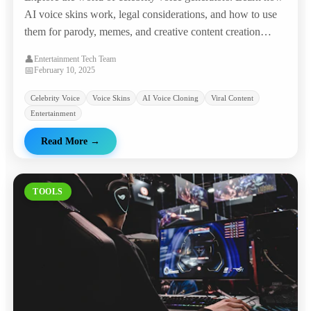
AI voice skins work, legal considerations, and how to use
them for parody, memes, and creative content creation
safely.
👤
Entertainment Tech Team
📅
February 10, 2025
Celebrity Voice
Voice Skins
AI Voice Cloning
Viral Content
Entertainment
Read More
→
TOOLS