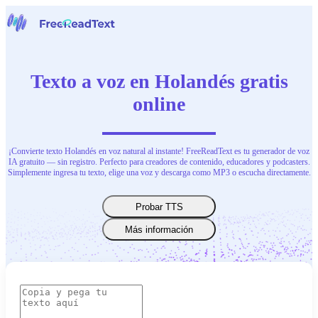
Página inicial
Voz a Texto
Texto a voz en Holandés gratis
Herramientas
Noticias
online
Precios
Contacta con nosotras
¡Convierte texto Holandés en voz natural al instante! FreeReadText es tu generador de voz
Español
IA gratuito — sin registro. Perfecto para creadores de contenido, educadores y podcasters.
Simplemente ingresa tu texto, elige una voz y descarga como MP3 o escucha directamente.
Probar TTS
Más información