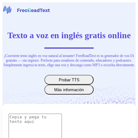
Página inicial
Voz a Texto
Texto a voz en inglés gratis online
Herramientas
Noticias
Precios
Contacta con nosotras
¡Convierte texto inglés en voz natural al instante! FreeReadText es tu generador de voz IA
gratuito — sin registro. Perfecto para creadores de contenido, educadores y podcasters.
Simplemente ingresa tu texto, elige una voz y descarga como MP3 o escucha directamente.
Español
Probar TTS
Más información