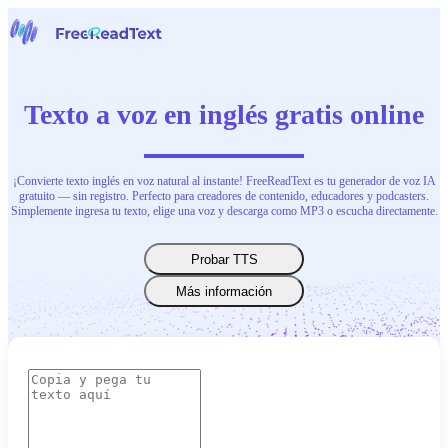
Página inicial
Voz a Texto
Texto a voz en inglés gratis online
Herramientas
Noticias
Precios
Contacta con nosotras
¡Convierte texto inglés en voz natural al instante! FreeReadText es tu generador de voz IA
gratuito — sin registro. Perfecto para creadores de contenido, educadores y podcasters.
Simplemente ingresa tu texto, elige una voz y descarga como MP3 o escucha directamente.
Español
Probar TTS
Más información