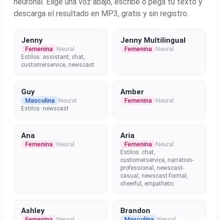
neuronal. Elige una voz abajo, escribe o pega tu texto y
descarga el resultado en MP3, gratis y sin registro.
Jenny
Jenny Multilingual
Femenina
Neural
Femenina
Neural
Estilos: assistant, chat,
customerservice, newscast
Guy
Amber
Masculina
Neural
Femenina
Neural
Estilos: newscast
Ana
Aria
Femenina
Neural
Femenina
Neural
Estilos: chat,
customerservice, narration-
professional, newscast-
casual, newscast-formal,
cheerful, empathetic
Ashley
Brandon
Femenina
Neural
Masculina
Neural