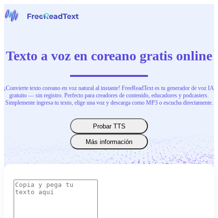
Página inicial
Voz a Texto
Texto a voz en coreano gratis online
Herramientas
Noticias
Precios
Contacta con nosotras
¡Convierte texto coreano en voz natural al instante! FreeReadText es tu generador de voz IA
gratuito — sin registro. Perfecto para creadores de contenido, educadores y podcasters.
Simplemente ingresa tu texto, elige una voz y descarga como MP3 o escucha directamente.
Español
Probar TTS
Más información