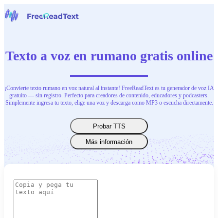
Página inicial
Voz a Texto
Texto a voz en rumano gratis online
Herramientas
Noticias
Precios
Contacta con nosotras
¡Convierte texto rumano en voz natural al instante! FreeReadText es tu generador de voz IA
gratuito — sin registro. Perfecto para creadores de contenido, educadores y podcasters.
Simplemente ingresa tu texto, elige una voz y descarga como MP3 o escucha directamente.
Español
Probar TTS
Más información