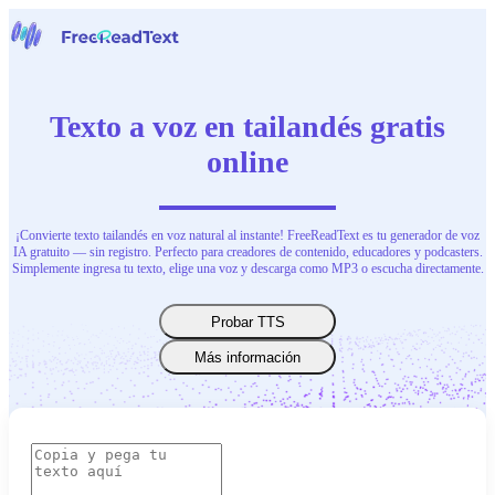
Página inicial
Voz a Texto
Texto a voz en tailandés gratis
Herramientas
Noticias
online
Precios
Contacta con nosotras
¡Convierte texto tailandés en voz natural al instante! FreeReadText es tu generador de voz
Español
IA gratuito — sin registro. Perfecto para creadores de contenido, educadores y podcasters.
Simplemente ingresa tu texto, elige una voz y descarga como MP3 o escucha directamente.
Probar TTS
Más información