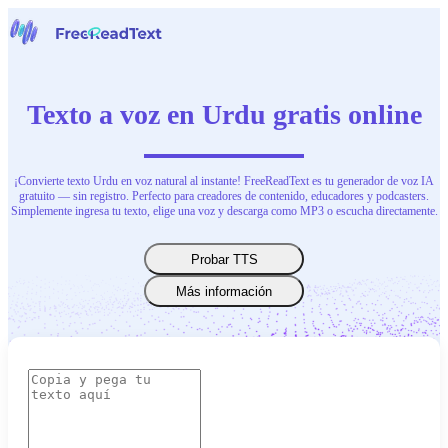
Página inicial
Voz a Texto
Texto a voz en Urdu gratis online
Herramientas
Noticias
Precios
Contacta con nosotras
¡Convierte texto Urdu en voz natural al instante! FreeReadText es tu generador de voz IA
gratuito — sin registro. Perfecto para creadores de contenido, educadores y podcasters.
Simplemente ingresa tu texto, elige una voz y descarga como MP3 o escucha directamente.
Español
Probar TTS
Más información