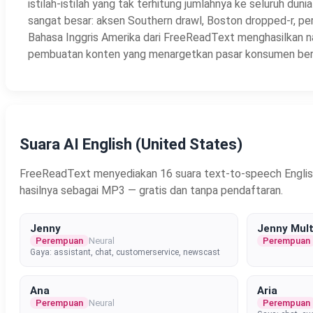
istilah-istilah yang tak terhitung jumlahnya ke seluruh dunia
sangat besar: aksen Southern drawl, Boston dropped-r, p
Bahasa Inggris Amerika dari FreeReadText menghasilkan nar
pembuatan konten yang menargetkan pasar konsumen berba
Suara AI English (United States)
FreeReadText menyediakan 16 suara text-to-speech English (
hasilnya sebagai MP3 — gratis dan tanpa pendaftaran.
Jenny
Jenny Mult
Perempuan
Neural
Perempuan
Gaya: assistant, chat, customerservice, newscast
Ana
Aria
Perempuan
Neural
Perempuan