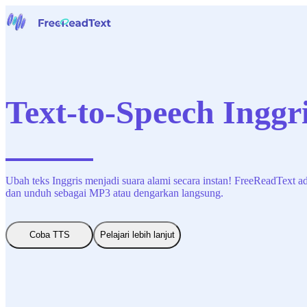
Halaman beranda
Suara ke Teks
Alat
Berita
Text-to-Speech Inggr
Harga
Hubungi Kami
Bahasa Indonesia
Ubah teks Inggris menjadi suara alami secara instan! FreeReadText ad
dan unduh sebagai MP3 atau dengarkan langsung.
Coba TTS
Pelajari lebih lanjut