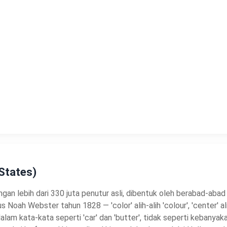
States)
n lebih dari 330 juta penutur asli, dibentuk oleh berabad-abad 
Noah Webster tahun 1828 — 'color' alih-alih 'colour', 'center' ali
alam kata-kata seperti 'car' dan 'butter', tidak seperti kebanya