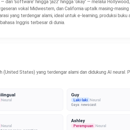
 — dari 'software' hingga 'jazz' hingga 'okay' — melalui Hollywood,
ergeseran vokal Midwestern, dan California uptalk masing-mas
asi yang terdengar alami, ideal untuk e-learning, produksi buku 
hasa Inggris terbesar di dunia.
United States) yang terdengar alami dan didukung AI neural. Pil
ilingual
Guy
Neural
Laki-laki
Neural
Gaya: newscast
Ashley
Neural
Perempuan
Neural