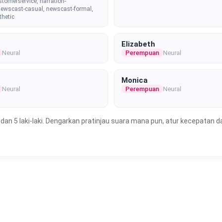
stomerservice, narration-
newscast-casual, newscast-formal,
thetic
Elizabeth
Neural
Perempuan
Neural
Monica
Neural
Perempuan
Neural
an 5 laki-laki. Dengarkan pratinjau suara mana pun, atur kecepatan da