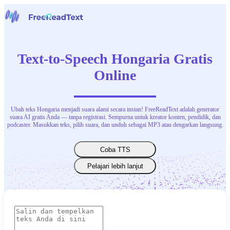
Halaman beranda
Suara ke Teks
Text-to-Speech Hongaria Gratis
Alat
Berita
Online
Harga
Hubungi Kami
Ubah teks Hongaria menjadi suara alami secara instan! FreeReadText adalah generator
Bahasa Indonesia
suara AI gratis Anda — tanpa registrasi. Sempurna untuk kreator konten, pendidik, dan
podcaster. Masukkan teks, pilih suara, dan unduh sebagai MP3 atau dengarkan langsung.
Coba TTS
Pelajari lebih lanjut