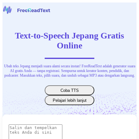
Halaman beranda
Suara ke Teks
Text-to-Speech Jepang Gratis
Alat
Berita
Online
Harga
Hubungi Kami
Ubah teks Jepang menjadi suara alami secara instan! FreeReadText adalah generator suara
Bahasa Indonesia
AI gratis Anda — tanpa registrasi. Sempurna untuk kreator konten, pendidik, dan
podcaster. Masukkan teks, pilih suara, dan unduh sebagai MP3 atau dengarkan langsung.
Coba TTS
Pelajari lebih lanjut