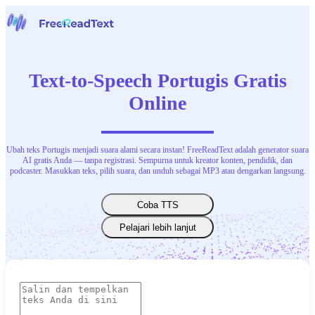
Halaman beranda
Suara ke Teks
Text-to-Speech Portugis Gratis
Alat
Berita
Online
Harga
Hubungi Kami
Ubah teks Portugis menjadi suara alami secara instan! FreeReadText adalah generator suara
Bahasa Indonesia
AI gratis Anda — tanpa registrasi. Sempurna untuk kreator konten, pendidik, dan
podcaster. Masukkan teks, pilih suara, dan unduh sebagai MP3 atau dengarkan langsung.
Coba TTS
Pelajari lebih lanjut