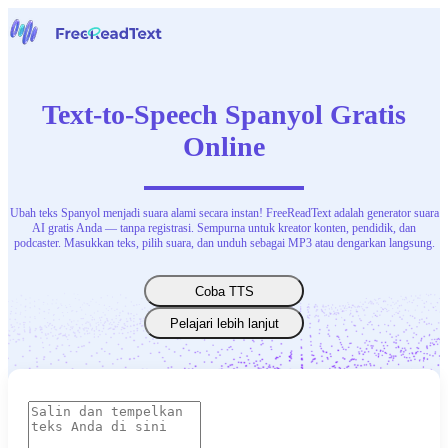
Halaman beranda
Suara ke Teks
Text-to-Speech Spanyol Gratis
Alat
Berita
Online
Harga
Hubungi Kami
Ubah teks Spanyol menjadi suara alami secara instan! FreeReadText adalah generator suara
Bahasa Indonesia
AI gratis Anda — tanpa registrasi. Sempurna untuk kreator konten, pendidik, dan
podcaster. Masukkan teks, pilih suara, dan unduh sebagai MP3 atau dengarkan langsung.
Coba TTS
Pelajari lebih lanjut