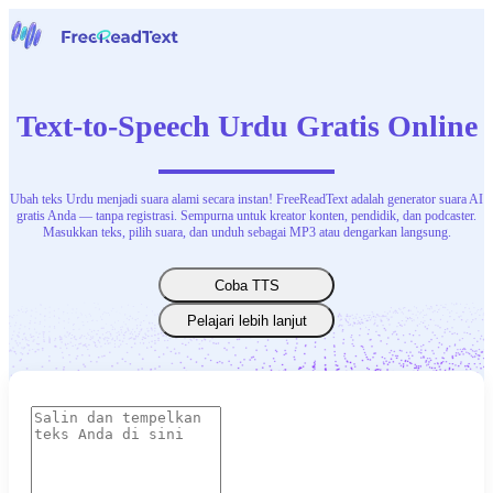
Halaman beranda
Suara ke Teks
Text-to-Speech Urdu Gratis Online
Alat
Berita
Harga
Hubungi Kami
Ubah teks Urdu menjadi suara alami secara instan! FreeReadText adalah generator suara AI
gratis Anda — tanpa registrasi. Sempurna untuk kreator konten, pendidik, dan podcaster.
Masukkan teks, pilih suara, dan unduh sebagai MP3 atau dengarkan langsung.
Bahasa Indonesia
Coba TTS
Pelajari lebih lanjut