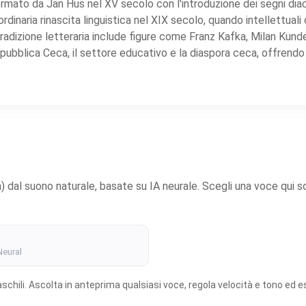
ormato da Jan Hus nel XV secolo con l'introduzione dei segni diacr
aordinaria rinascita linguistica nel XIX secolo, quando intellettu
tradizione letteraria include figure come Franz Kafka, Milan Kund
ubblica Ceca, il settore educativo e la diaspora ceca, offrendo
al suono naturale, basate su IA neurale. Scegli una voce qui sotto
Neural
chili. Ascolta in anteprima qualsiasi voce, regola velocità e tono ed es