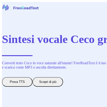
Home
Voce a Testo
Strumenti
Notizie
Sintesi vocale Ceco g
Prezzi
Contattaci
Italiano
Converti testo Ceco in voce naturale all'istante! FreeReadText è il tuo 
e scarica come MP3 o ascolta direttamente.
Prova TTS
Scopri di più