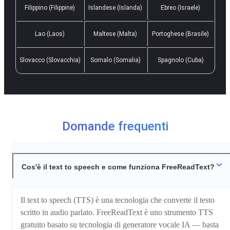
Filippino (Filippine)
Islandese (Islanda)
Ebreo (Israele)
Lao (Laos)
Maltese (Malta)
Portoghese (Brasile)
Slovacco (Slovacchia)
Somalo (Somalia)
Spagnolo (Cuba)
Domande frequenti
Cos'è il text to speech e come funziona FreeReadText?
Il text to speech (TTS) è una tecnologia che converte il testo
scritto in audio parlato. FreeReadText è uno strumento TTS
gratuito basato su tecnologia di generatore vocale IA — basta