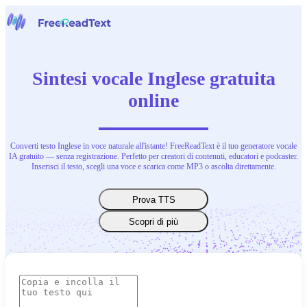
Home
Voce a Testo
Sintesi vocale Inglese gratuita
Strumenti
Notizie
online
Prezzi
Contattaci
Converti testo Inglese in voce naturale all'istante! FreeReadText è il tuo generatore vocale
Italiano
IA gratuito — senza registrazione. Perfetto per creatori di contenuti, educatori e podcaster.
Inserisci il testo, scegli una voce e scarica come MP3 o ascolta direttamente.
Prova TTS
Scopri di più