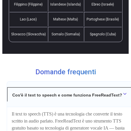
Filippino (Filippine)
Islandese (Islanda)
Ebreo (Israele)
Lao (Laos)
Maltese (Malta)
Portoghese (Brasile)
Slovacco (Slovacchia)
Somalo (Somalia)
Spagnolo (Cuba)
Domande frequenti
Cos'è il text to speech e come funziona FreeReadText?
Il text to speech (TTS) è una tecnologia che converte il testo
scritto in audio parlato. FreeReadText è uno strumento TTS
gratuito basato su tecnologia di generatore vocale IA — basta