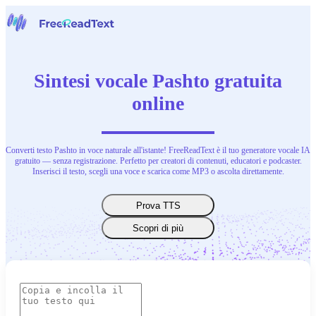
Home
Voce a Testo
Sintesi vocale Pashto gratuita
Strumenti
Notizie
online
Prezzi
Contattaci
Converti testo Pashto in voce naturale all'istante! FreeReadText è il tuo generatore vocale IA
Italiano
gratuito — senza registrazione. Perfetto per creatori di contenuti, educatori e podcaster.
Inserisci il testo, scegli una voce e scarica come MP3 o ascolta direttamente.
Prova TTS
Scopri di più