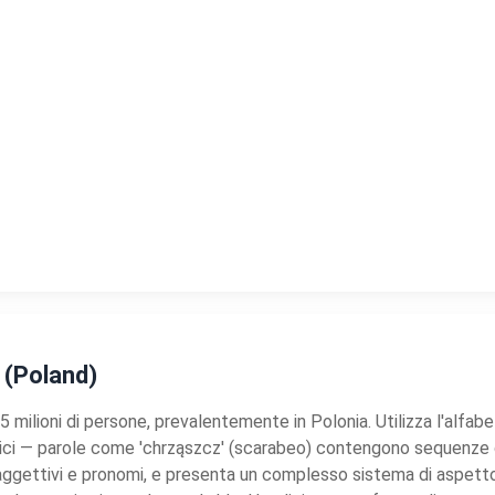
h (Poland)
milioni di persone, prevalentemente in Polonia. Utilizza l'alfabeto l
ntici — parole come 'chrząszcz' (scarabeo) contengono sequenze d
aggettivi e pronomi, e presenta un complesso sistema di aspetto