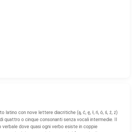
atino con nove lettere diacritiche (ą, ć, ę, ł, ń, ó, ś, ź, ż)
i quattro o cinque consonanti senza vocali intermedie. Il
 verbale dove quasi ogni verbo esiste in coppie