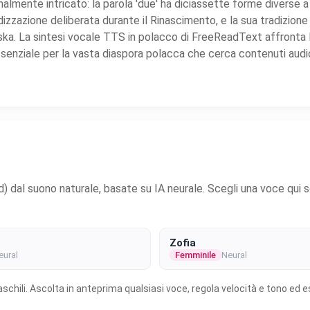
almente intricato: la parola 'due' ha diciassette forme diverse a
zzazione deliberata durante il Rinascimento, e la sua tradizione 
. La sintesi vocale TTS in polacco di FreeReadText affronta l
ssenziale per la vasta diaspora polacca che cerca contenuti audio
 dal suono naturale, basate su IA neurale. Scegli una voce qui sott
Zofia
eural
Femminile
Neural
schili. Ascolta in anteprima qualsiasi voce, regola velocità e tono ed e