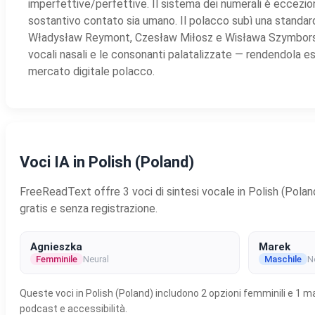
imperfettive/perfettive. Il sistema dei numerali è eccezion
sostantivo contato sia umano. Il polacco subì una standardi
Władysław Reymont, Czesław Miłosz e Wisława Szymborska
vocali nasali e le consonanti palatalizzate — rendendola e
mercato digitale polacco.
Voci IA in Polish (Poland)
FreeReadText offre 3 voci di sintesi vocale in Polish (Poland)
gratis e senza registrazione.
Agnieszka
Marek
Femminile
Neural
Maschile
N
Queste voci in Polish (Poland) includono 2 opzioni femminili e 1 ma
podcast e accessibilità.