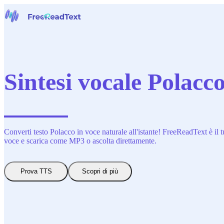
Home
Voce a Testo
Strumenti
Notizie
Sintesi vocale Polacco
Prezzi
Contattaci
Italiano
Converti testo Polacco in voce naturale all'istante! FreeReadText è il t
voce e scarica come MP3 o ascolta direttamente.
Prova TTS
Scopri di più