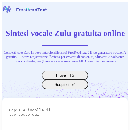
Home
Voce a Testo
Sintesi vocale Zulu gratuita online
Strumenti
Notizie
Prezzi
Contattaci
Converti testo Zulu in voce naturale all'istante! FreeReadText è il tuo generatore vocale IA
gratuito — senza registrazione. Perfetto per creatori di contenuti, educatori e podcaster.
Inserisci il testo, scegli una voce e scarica come MP3 o ascolta direttamente.
Italiano
Prova TTS
Scopri di più