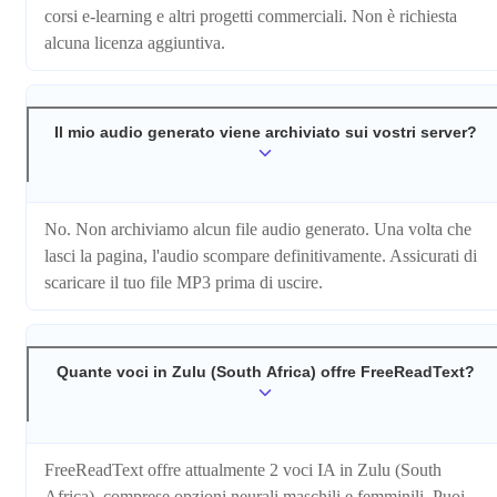
corsi e-learning e altri progetti commerciali. Non è richiesta
alcuna licenza aggiuntiva.
Il mio audio generato viene archiviato sui vostri server?
No. Non archiviamo alcun file audio generato. Una volta che
lasci la pagina, l'audio scompare definitivamente. Assicurati di
scaricare il tuo file MP3 prima di uscire.
Quante voci in Zulu (South Africa) offre FreeReadText?
FreeReadText offre attualmente 2 voci IA in Zulu (South
Africa), comprese opzioni neurali maschili e femminili. Puoi