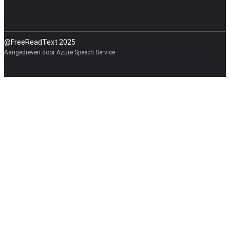
@FreeReadText 2025
Aangedreven door Azure Speech Service