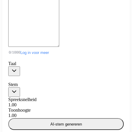
0
/
1000
Log in voor meer
Taal
Stem
Spreeksnelheid
1.00
Toonhoogte
1.00
AI-stem genereren