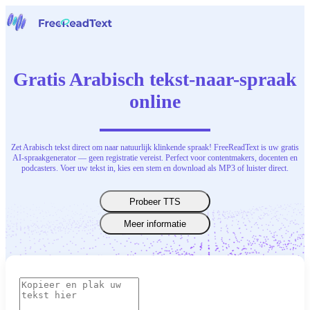
Home
Spraak naar tekst
Gratis Arabisch tekst-naar-spraak
Gereedschap
Nieuws
online
Prijzen
Neem contact op
Zet Arabisch tekst direct om naar natuurlijk klinkende spraak! FreeReadText is uw gratis
Nederlands
AI-spraakgenerator — geen registratie vereist. Perfect voor contentmakers, docenten en
podcasters. Voer uw tekst in, kies een stem en download als MP3 of luister direct.
Probeer TTS
Meer informatie