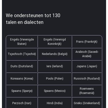
We ondersteunen tot 130
talen en dialecten
Engels (Verenigde
Engels (Verenigd
Frans (Frankrijk)
Staten)
Koninkrijk)
Arabisch (Saoedi-
Tsjechisch (Tsjechië)
Nederlands (België)
Arabië)
Duits (Duitsland)
Iers (Ierland)
Japans (Japan)
Koreaans (Korea)
Pools (Polen)
Russisch (Rusland)
Roemeens
Spaans (Spanje)
Spaans (Mexico)
(Roemenië)
Perzisch (Iran)
Hindi (India)
Grieks (Griekenland)