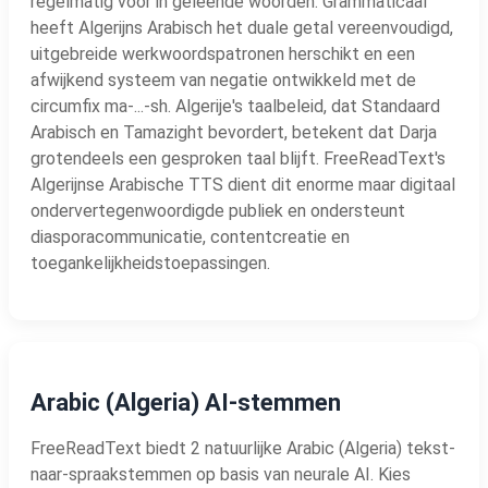
regelmatig voor in geleende woorden. Grammaticaal
heeft Algerijns Arabisch het duale getal vereenvoudigd,
uitgebreide werkwoordspatronen herschikt en een
afwijkend systeem van negatie ontwikkeld met de
circumfix ma-...-sh. Algerije's taalbeleid, dat Standaard
Arabisch en Tamazight bevordert, betekent dat Darja
grotendeels een gesproken taal blijft. FreeReadText's
Algerijnse Arabische TTS dient dit enorme maar digitaal
ondervertegenwoordigde publiek en ondersteunt
diasporacommunicatie, contentcreatie en
toegankelijkheidstoepassingen.
Arabic (Algeria) AI-stemmen
FreeReadText biedt 2 natuurlijke Arabic (Algeria) tekst-
naar-spraakstemmen op basis van neurale AI. Kies