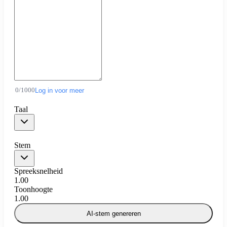
0
/
1000
Log in voor meer
Taal
Stem
Spreeksnelheid
1.00
Toonhoogte
1.00
AI-stem genereren