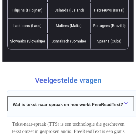
Filipijns (Filipijnen)
IJslands (IJsland)
Hebreeuws (Israël)
Laotiaans (Laos)
Maltees (Malta)
Portugees (Brazilië)
Slowaaks (Slowakije)
Somalisch (Somalië)
Spaans (Cuba)
Veelgestelde vragen
Wat is tekst-naar-spraak en hoe werkt FreeReadText?
Tekst-naar-spraak (TTS) is een technologie die geschreven
tekst omzet in gesproken audio. FreeReadText is een gratis