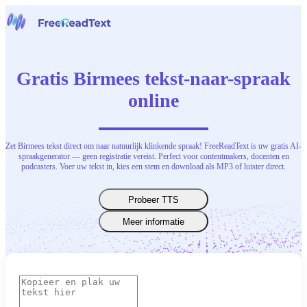
Home
Spraak naar tekst
Gratis Birmees tekst-naar-spraak
Gereedschap
Nieuws
online
Prijzen
Neem contact op
Zet Birmees tekst direct om naar natuurlijk klinkende spraak! FreeReadText is uw gratis AI-
Nederlands
spraakgenerator — geen registratie vereist. Perfect voor contentmakers, docenten en
podcasters. Voer uw tekst in, kies een stem en download als MP3 of luister direct.
Probeer TTS
Meer informatie