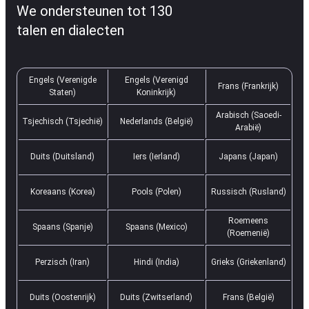
We ondersteunen tot 130
talen en dialecten
Engels (Verenigde
Engels (Verenigd
Frans (Frankrijk)
Staten)
Koninkrijk)
Arabisch (Saoedi-
Tsjechisch (Tsjechië)
Nederlands (België)
Arabië)
Duits (Duitsland)
Iers (Ierland)
Japans (Japan)
Koreaans (Korea)
Pools (Polen)
Russisch (Rusland)
Roemeens
Spaans (Spanje)
Spaans (Mexico)
(Roemenië)
Perzisch (Iran)
Hindi (India)
Grieks (Griekenland)
Duits (Oostenrijk)
Duits (Zwitserland)
Frans (België)