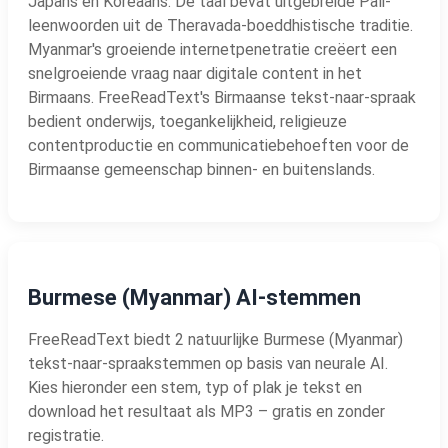
Japans en Koreaans. De taal bevat uitgebreide Pali-
leenwoorden uit de Theravada-boeddhistische traditie.
Myanmar's groeiende internetpenetratie creëert een
snelgroeiende vraag naar digitale content in het
Birmaans. FreeReadText's Birmaanse tekst-naar-spraak
bedient onderwijs, toegankelijkheid, religieuze
contentproductie en communicatiebehoeften voor de
Birmaanse gemeenschap binnen- en buitenslands.
Burmese (Myanmar) AI-stemmen
FreeReadText biedt 2 natuurlijke Burmese (Myanmar)
tekst-naar-spraakstemmen op basis van neurale AI.
Kies hieronder een stem, typ of plak je tekst en
download het resultaat als MP3 – gratis en zonder
registratie.