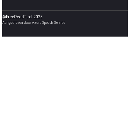
@FreeReadText 2025
Aangedreven door Azure Speech Service