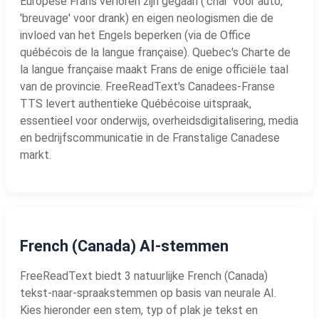
Europese Frans verloren zijn gegaan ('char' voor auto,
'breuvage' voor drank) en eigen neologismen die de
invloed van het Engels beperken (via de Office
québécois de la langue française). Quebec's Charte de
la langue française maakt Frans de enige officiële taal
van de provincie. FreeReadText's Canadees-Franse
TTS levert authentieke Québécoise uitspraak,
essentieel voor onderwijs, overheidsdigitalisering, media
en bedrijfscommunicatie in de Franstalige Canadese
markt.
French (Canada) AI-stemmen
FreeReadText biedt 3 natuurlijke French (Canada)
tekst-naar-spraakstemmen op basis van neurale AI.
Kies hieronder een stem, typ of plak je tekst en