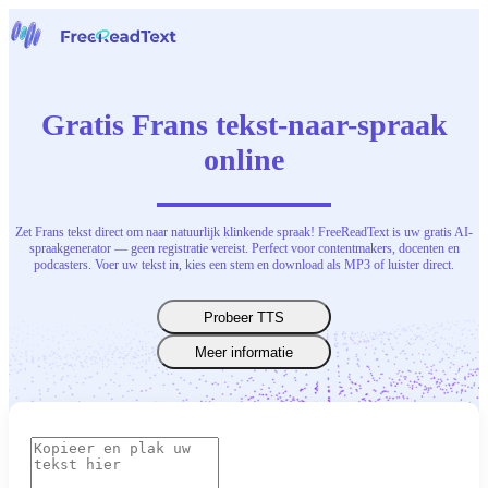
Home
Spraak naar tekst
Gratis Frans tekst-naar-spraak
Gereedschap
Nieuws
online
Prijzen
Neem contact op
Zet Frans tekst direct om naar natuurlijk klinkende spraak! FreeReadText is uw gratis AI-
Nederlands
spraakgenerator — geen registratie vereist. Perfect voor contentmakers, docenten en
podcasters. Voer uw tekst in, kies een stem en download als MP3 of luister direct.
Probeer TTS
Meer informatie