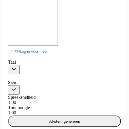
0
/
1000
Log in voor meer
Taal
Stem
Spreeksnelheid
1.00
Toonhoogte
1.00
AI-stem genereren