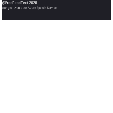
@FreeReadText 2025
Aangedreven door Azure Speech Service