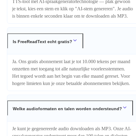
TTS-tool met AI-spraakgeneratortechnologie — plak gewoon
je tekst, kies een stem en klik op "AI-stem genereren". Je audio
is binnen enkele seconden klaar om te downloaden als MP3.
Is FreeReadText echt gratis?
Ja. Ons gratis abonnement laat je tot 10.000 tekens per maand
omzetten met toegang tot alle natuurlijke voorleesstemmen.
Het tegoed wordt aan het begin van elke maand gereset. Voor
hogere limieten kun je onze betaalde abonnementen bekijken.
Welke audioformaten en talen worden ondersteund?
Je kunt je gegenereerde audio downloaden als MP3. Onze AI-
spraakgenerator ondersteunt meer dan 100 talen en dialecten