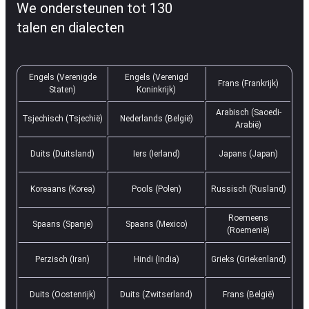
We ondersteunen tot 130
talen en dialecten
Engels (Verenigde
Engels (Verenigd
Frans (Frankrijk)
Staten)
Koninkrijk)
Arabisch (Saoedi-
Tsjechisch (Tsjechië)
Nederlands (België)
Arabië)
Duits (Duitsland)
Iers (Ierland)
Japans (Japan)
Koreaans (Korea)
Pools (Polen)
Russisch (Rusland)
Roemeens
Spaans (Spanje)
Spaans (Mexico)
(Roemenië)
Perzisch (Iran)
Hindi (India)
Grieks (Griekenland)
Duits (Oostenrijk)
Duits (Zwitserland)
Frans (België)