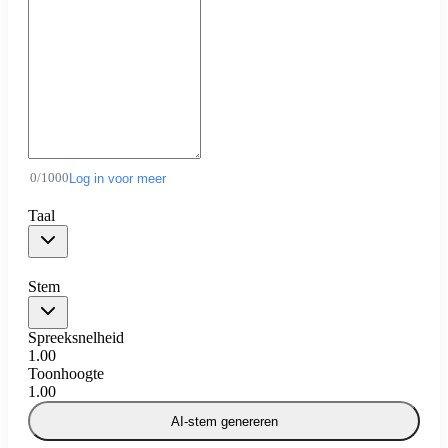
0
/
1000
Log in voor meer
Taal
Stem
Spreeksnelheid
1.00
Toonhoogte
1.00
AI-stem genereren