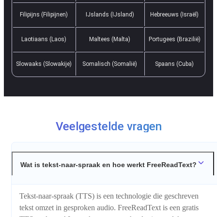
Filipijns (Filipijnen)
IJslands (IJsland)
Hebreeuws (Israël)
Laotiaans (Laos)
Maltees (Malta)
Portugees (Brazilië)
Slowaaks (Slowakije)
Somalisch (Somalië)
Spaans (Cuba)
Veelgestelde vragen
Wat is tekst-naar-spraak en hoe werkt FreeReadText?
Tekst-naar-spraak (TTS) is een technologie die geschreven
tekst omzet in gesproken audio. FreeReadText is een gratis