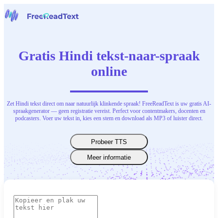
Home
Spraak naar tekst
Gratis Hindi tekst-naar-spraak
Gereedschap
Nieuws
online
Prijzen
Neem contact op
Zet Hindi tekst direct om naar natuurlijk klinkende spraak! FreeReadText is uw gratis AI-
Nederlands
spraakgenerator — geen registratie vereist. Perfect voor contentmakers, docenten en
podcasters. Voer uw tekst in, kies een stem en download als MP3 of luister direct.
Probeer TTS
Meer informatie