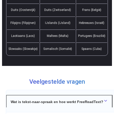
Duits (Oostenrijk)
Duits (Zwitserland)
Frans (België)
Filipijns (Filipijnen)
IJslands (IJsland)
Hebreeuws (Israël)
Laotiaans (Laos)
Maltees (Malta)
Portugees (Brazilië)
Slowaaks (Slowakije)
Somalisch (Somalië)
Spaans (Cuba)
Veelgestelde vragen
Wat is tekst-naar-spraak en hoe werkt FreeReadText?