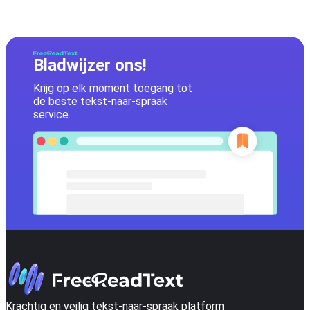
Bladwijzer ons!
Krijg op elk moment toegang tot
de beste tekst-naar-spraak
service.
Krachtig en veilig tekst-naar-spraak platform