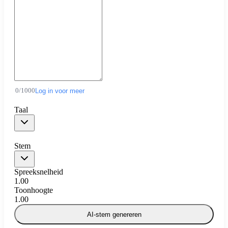
0
/
1000
Log in voor meer
Taal
Stem
Spreeksnelheid
1.00
Toonhoogte
1.00
AI-stem genereren