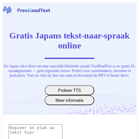
Home
Spraak naar tekst
Gratis Japans tekst-naar-spraak
Gereedschap
Nieuws
online
Prijzen
Neem contact op
Zet Japans tekst direct om naar natuurlijk klinkende spraak! FreeReadText is uw gratis AI-
Nederlands
spraakgenerator — geen registratie vereist. Perfect voor contentmakers, docenten en
podcasters. Voer uw tekst in, kies een stem en download als MP3 of luister direct.
Probeer TTS
Meer informatie