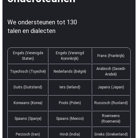
We ondersteunen tot 130
talen en dialecten
Engels (Verenigde
Engels (Verenigd
Frans (Frankrijk)
Staten)
Koninkrijk)
Arabisch (Saoedi-
Tsjechisch (Tsjechië)
Nederlands (België)
Arabië)
Duits (Duitsland)
Iers (Ierland)
Japans (Japan)
Koreaans (Korea)
Pools (Polen)
Russisch (Rusland)
Roemeens
Spaans (Spanje)
Spaans (Mexico)
(Roemenië)
Perzisch (Iran)
Hindi (India)
Grieks (Griekenland)