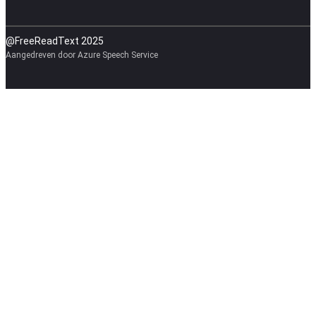
@FreeReadText 2025
Aangedreven door Azure Speech Service