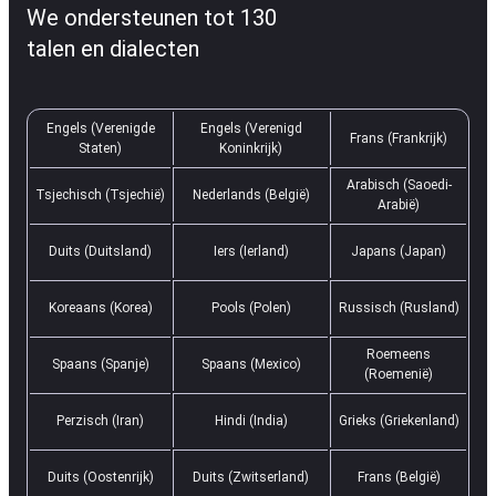
We ondersteunen tot 130
talen en dialecten
Engels (Verenigde
Engels (Verenigd
Frans (Frankrijk)
Staten)
Koninkrijk)
Arabisch (Saoedi-
Tsjechisch (Tsjechië)
Nederlands (België)
Arabië)
Duits (Duitsland)
Iers (Ierland)
Japans (Japan)
Koreaans (Korea)
Pools (Polen)
Russisch (Rusland)
Roemeens
Spaans (Spanje)
Spaans (Mexico)
(Roemenië)
Perzisch (Iran)
Hindi (India)
Grieks (Griekenland)
Duits (Oostenrijk)
Duits (Zwitserland)
Frans (België)