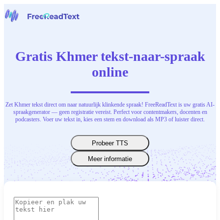
Home
Spraak naar tekst
Gratis Khmer tekst-naar-spraak
Gereedschap
Nieuws
online
Prijzen
Neem contact op
Zet Khmer tekst direct om naar natuurlijk klinkende spraak! FreeReadText is uw gratis AI-
Nederlands
spraakgenerator — geen registratie vereist. Perfect voor contentmakers, docenten en
podcasters. Voer uw tekst in, kies een stem en download als MP3 of luister direct.
Probeer TTS
Meer informatie