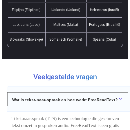
Filipijns (Filipijnen)
IJslands (IJsland)
Hebreeuws (Israël)
Laotiaans (Laos)
Maltees (Malta)
Portugees (Brazilië)
Slowaaks (Slowakije)
Somalisch (Somalië)
Spaans (Cuba)
Veelgestelde vragen
Wat is tekst-naar-spraak en hoe werkt FreeReadText?
Tekst-naar-spraak (TTS) is een technologie die geschreven
tekst omzet in gesproken audio. FreeReadText is een gratis