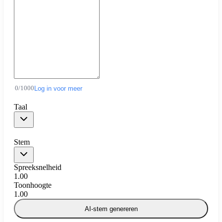
0
/
1000
Log in voor meer
Taal
Stem
Spreeksnelheid
1.00
Toonhoogte
1.00
AI-stem genereren