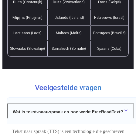
Duits (Oostenrijk)
Duits (Zwitserland)
Frans (België)
Filipijns (Filipijnen)
IJslands (IJsland)
Hebreeuws (Israël)
Laotiaans (Laos)
Maltees (Malta)
Portugees (Brazilië)
Slowaaks (Slowakije)
Somalisch (Somalië)
Spaans (Cuba)
Veelgestelde vragen
Wat is tekst-naar-spraak en hoe werkt FreeReadText?
Tekst-naar-spraak (TTS) is een technologie die geschreven