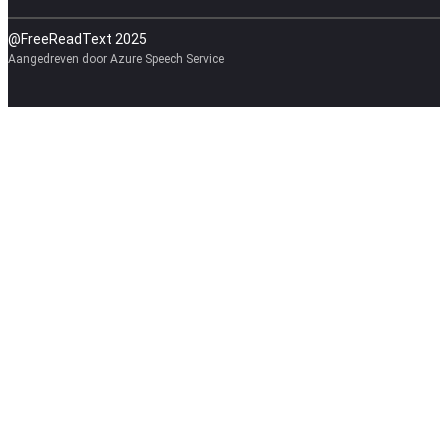
@FreeReadText 2025
Aangedreven door Azure Speech Service