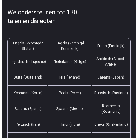
We ondersteunen tot 130
talen en dialecten
Engels (Verenigde
Engels (Verenigd
Frans (Frankrijk)
Staten)
Koninkrijk)
Arabisch (Saoedi-
Tsjechisch (Tsjechië)
Nederlands (België)
Arabië)
Duits (Duitsland)
Iers (Ierland)
Japans (Japan)
Koreaans (Korea)
Pools (Polen)
Russisch (Rusland)
Roemeens
Spaans (Spanje)
Spaans (Mexico)
(Roemenië)
Perzisch (Iran)
Hindi (India)
Grieks (Griekenland)