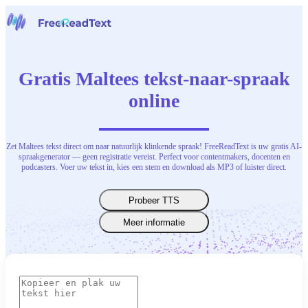
Home
Spraak naar tekst
Gratis Maltees tekst-naar-spraak
Gereedschap
Nieuws
online
Prijzen
Neem contact op
Zet Maltees tekst direct om naar natuurlijk klinkende spraak! FreeReadText is uw gratis AI-
Nederlands
spraakgenerator — geen registratie vereist. Perfect voor contentmakers, docenten en
podcasters. Voer uw tekst in, kies een stem en download als MP3 of luister direct.
Probeer TTS
Meer informatie