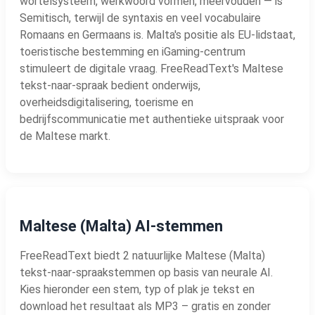
wortelsysteem, werkwoord vormen, meervouden — is
Semitisch, terwijl de syntaxis en veel vocabulaire
Romaans en Germaans is. Malta's positie als EU-lidstaat,
toeristische bestemming en iGaming-centrum
stimuleert de digitale vraag. FreeReadText's Maltese
tekst-naar-spraak bedient onderwijs,
overheidsdigitalisering, toerisme en
bedrijfscommunicatie met authentieke uitspraak voor
de Maltese markt.
Maltese (Malta) AI-stemmen
FreeReadText biedt 2 natuurlijke Maltese (Malta)
tekst-naar-spraakstemmen op basis van neurale AI.
Kies hieronder een stem, typ of plak je tekst en
download het resultaat als MP3 – gratis en zonder