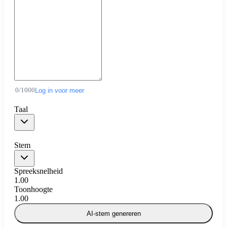
0
/
1000
Log in voor meer
Taal
Stem
Spreeksnelheid
1.00
Toonhoogte
1.00
AI-stem genereren