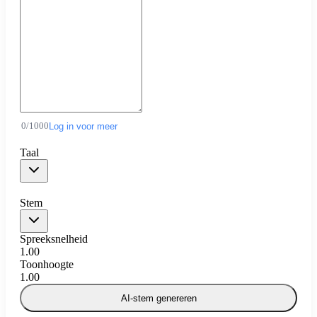
0
/
1000
Log in voor meer
Taal
Stem
Spreeksnelheid
1.00
Toonhoogte
1.00
AI-stem genereren