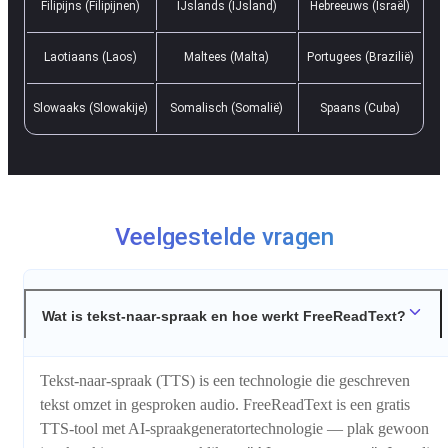
Filipijns (Filipijnen)
IJslands (IJsland)
Hebreeuws (Israël)
Laotiaans (Laos)
Maltees (Malta)
Portugees (Brazilië)
Slowaaks (Slowakije)
Somalisch (Somalië)
Spaans (Cuba)
Veelgestelde vragen
Wat is tekst-naar-spraak en hoe werkt FreeReadText?
Tekst-naar-spraak (TTS) is een technologie die geschreven
tekst omzet in gesproken audio. FreeReadText is een gratis
TTS-tool met AI-spraakgeneratortechnologie — plak gewoon