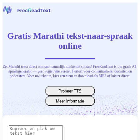
Home
Spraak naar tekst
Gratis Marathi tekst-naar-spraak
Gereedschap
Nieuws
online
Prijzen
Neem contact op
Zet Marathi tekst direct om naar natuurlijk klinkende spraak! FreeReadText is uw gratis AI-
Nederlands
spraakgenerator — geen registratie vereist. Perfect voor contentmakers, docenten en
podcasters. Voer uw tekst in, kies een stem en download als MP3 of luister direct.
Probeer TTS
Meer informatie