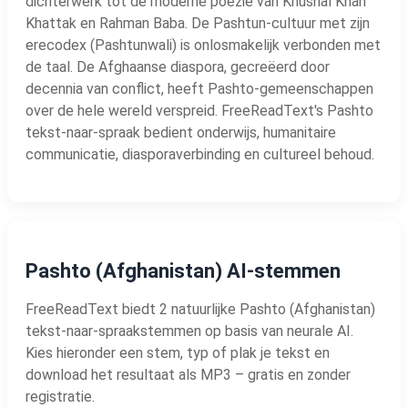
dichterwerk tot de moderne poëzie van Khushal Khan
Khattak en Rahman Baba. De Pashtun-cultuur met zijn
erecodex (Pashtunwali) is onlosmakelijk verbonden met
de taal. De Afghaanse diaspora, gecreëerd door
decennia van conflict, heeft Pashto-gemeenschappen
over de hele wereld verspreid. FreeReadText's Pashto
tekst-naar-spraak bedient onderwijs, humanitaire
communicatie, diasporaverbinding en cultureel behoud.
Pashto (Afghanistan) AI-stemmen
FreeReadText biedt 2 natuurlijke Pashto (Afghanistan)
tekst-naar-spraakstemmen op basis van neurale AI.
Kies hieronder een stem, typ of plak je tekst en
download het resultaat als MP3 – gratis en zonder
registratie.