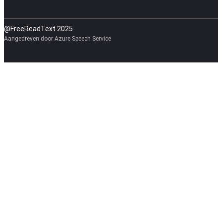
@FreeReadText 2025
Aangedreven door Azure Speech Service