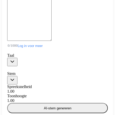
0
/
1000
Log in voor meer
Taal
Stem
Spreeksnelheid
1.00
Toonhoogte
1.00
AI-stem genereren