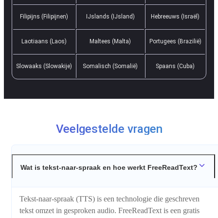
Filipijns (Filipijnen)
IJslands (IJsland)
Hebreeuws (Israël)
Laotiaans (Laos)
Maltees (Malta)
Portugees (Brazilië)
Slowaaks (Slowakije)
Somalisch (Somalië)
Spaans (Cuba)
Veelgestelde vragen
Wat is tekst-naar-spraak en hoe werkt FreeReadText?
Tekst-naar-spraak (TTS) is een technologie die geschreven
tekst omzet in gesproken audio. FreeReadText is een gratis