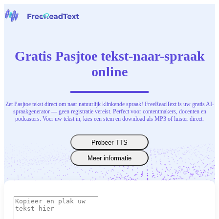
Home
Spraak naar tekst
Gratis Pasjtoe tekst-naar-spraak
Gereedschap
Nieuws
online
Prijzen
Neem contact op
Zet Pasjtoe tekst direct om naar natuurlijk klinkende spraak! FreeReadText is uw gratis AI-
Nederlands
spraakgenerator — geen registratie vereist. Perfect voor contentmakers, docenten en
podcasters. Voer uw tekst in, kies een stem en download als MP3 of luister direct.
Probeer TTS
Meer informatie