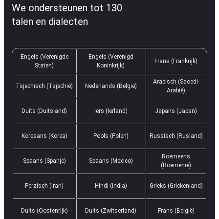
We ondersteunen tot 130
talen en dialecten
Engels (Verenigde
Engels (Verenigd
Frans (Frankrijk)
Staten)
Koninkrijk)
Arabisch (Saoedi-
Tsjechisch (Tsjechië)
Nederlands (België)
Arabië)
Duits (Duitsland)
Iers (Ierland)
Japans (Japan)
Koreaans (Korea)
Pools (Polen)
Russisch (Rusland)
Roemeens
Spaans (Spanje)
Spaans (Mexico)
(Roemenië)
Perzisch (Iran)
Hindi (India)
Grieks (Griekenland)
Duits (Oostenrijk)
Duits (Zwitserland)
Frans (België)